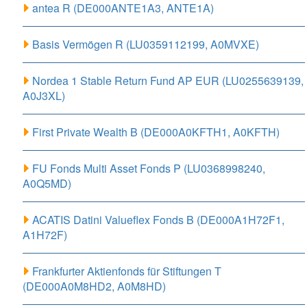
antea R (DE000ANTE1A3, ANTE1A)
Basis Vermögen R (LU0359112199, A0MVXE)
Nordea 1 Stable Return Fund AP EUR (LU0255639139,
A0J3XL)
First Private Wealth B (DE000A0KFTH1, A0KFTH)
FU Fonds Multi Asset Fonds P (LU0368998240,
A0Q5MD)
ACATIS Datini Valueflex Fonds B (DE000A1H72F1,
A1H72F)
Frankfurter Aktienfonds für Stiftungen T
(DE000A0M8HD2, A0M8HD)