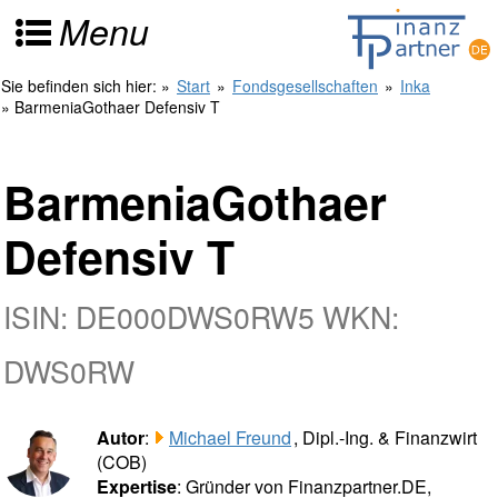
Menu
Sie befinden sich hier:
»
Start
»
Fondsgesellschaften
»
Inka
» BarmeniaGothaer Defensiv T
BarmeniaGothaer
Defensiv T
ISIN: DE000DWS0RW5 WKN:
DWS0RW
Autor
:
Michael Freund
, Dipl.-Ing. & Finanzwirt
(COB)
Expertise
: Gründer von Finanzpartner.DE,