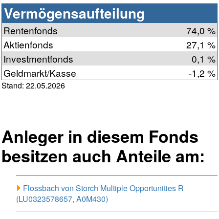
Vermögensaufteilung
Rentenfonds
74,0 %
Aktienfonds
27,1 %
Investmentfonds
0,1 %
Geldmarkt/Kasse
-1,2 %
Stand: 22.05.2026
Anleger in diesem Fonds
besitzen auch Anteile am:
Flossbach von Storch Multiple Opportunities R
(LU0323578657, A0M430)