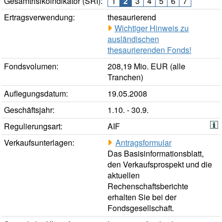
Gesamtrisikoindikator (SRI):
1
2
3
4
5
6
7
Ertragsverwendung:
thesaurierend
Wichtiger Hinweis zu
ausländischen
thesaurierenden Fonds!
Fondsvolumen:
208,19 Mio. EUR (alle
Tranchen)
Auflegungsdatum:
19.05.2008
Geschäftsjahr:
1.10. - 30.9.
Regulierungsart:
AIF
Verkaufsunterlagen:
Antragsformular
Das Basisinformationsblatt,
den Verkaufsprospekt und die
aktuellen
Rechenschaftsberichte
erhalten Sie bei der
Fondsgesellschaft.