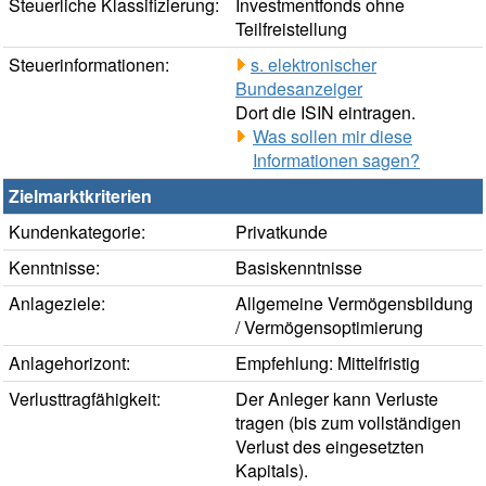
Steuerliche Klassifizierung:
Investmentfonds ohne
Teilfreistellung
Steuerinformationen:
s. elektronischer
Bundesanzeiger
Dort die ISIN eintragen.
Was sollen mir diese
Informationen sagen?
Zielmarktkriterien
Kundenkategorie:
Privatkunde
Kenntnisse:
Basiskenntnisse
Anlageziele:
Allgemeine Vermögensbildung
/ Vermögensoptimierung
Anlagehorizont:
Empfehlung: Mittelfristig
Verlusttragfähigkeit:
Der Anleger kann Verluste
tragen (bis zum vollständigen
Verlust des eingesetzten
Kapitals).