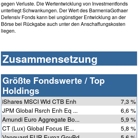
gegen Verluste. Die Wertentwicklung von Investmentfonds
unterliegt Schwankungen. Der Wert des BarmeniaGothaer
Defensiv Fonds kann bei ungünstiger Entwicklung an der
Börse bei Rückgabe auch unter den Anschaffungskosten
liegen.
Zusammensetzung
Größte Fondswerte / Top
Holdings
iShares MSCI Wld CTB Enh
7,3 %
JPM Global Rsrch Enh Eq ...
6,6 %
Amundi Euro Aggregate Bo...
5,9 %
CT (Lux) Global Focus IE...
5,8 %
Vanguard EUR Euroz GovBd...
5,6 %