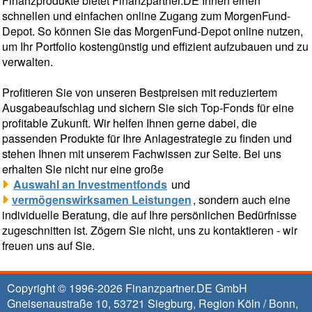
Finanzprodukte bietet Finanzpartner.DE Ihnen einen
schnellen und einfachen online Zugang zum MorgenFund-
Depot. So können Sie das MorgenFund-Depot online nutzen,
um Ihr Portfolio kostengünstig und effizient aufzubauen und zu
verwalten.
Profitieren Sie von unseren Bestpreisen mit reduziertem
Ausgabeaufschlag und sichern Sie sich Top-Fonds für eine
profitable Zukunft. Wir helfen Ihnen gerne dabei, die
passenden Produkte für Ihre Anlagestrategie zu finden und
stehen Ihnen mit unserem Fachwissen zur Seite. Bei uns
erhalten Sie nicht nur eine große
Auswahl an Investmentfonds
und
vermögenswirksamen Leistungen
, sondern auch eine
individuelle Beratung, die auf Ihre persönlichen Bedürfnisse
zugeschnitten ist. Zögern Sie nicht, uns zu kontaktieren - wir
freuen uns auf Sie.
Copyright © 1996-2026
Finanzpartner.DE GmbH
Gneisenaustraße 10
,
53721
Siegburg
, Region
Köln / Bonn
,