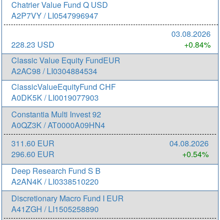
Chatrier Value Fund Q USD
A2P7VY / LI0547996947
03.08.2026
228.23 USD
+0.84%
Classic Value Equity FundEUR
A2AC98 / LI0304884534
ClassicValueEquityFund CHF
A0DK5K / LI0019077903
Constantia Multi Invest 92
A0QZ3K / AT0000A09HN4
311.60 EUR
04.08.2026
296.60 EUR
+0.54%
Deep Research Fund S B
A2AN4K / LI0338510220
Discretionary Macro Fund I EUR
A41ZGH / LI1505258890