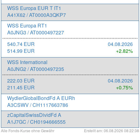
WSS Europa EUR T IT1
A41X62 / AT0000A3QKP7
WSS Europa RT1
A0JNG3 / AT0000497227
540.74 EUR
04.08.2026
514.99 EUR
+2.82%
WSS International
A0JNG2 / AT0000497235
222.03 EUR
04.08.2026
211.45 EUR
+0.75%
WydlerGlobalBondFd A EURh
A3CSWV / CH1117663786
zCapitalSwissDividFd A
A1J7GC / CH0194666555
Alle Fonds-Kurse ohne Gewähr
Erstellt am: 06.08.2026 08:22:38