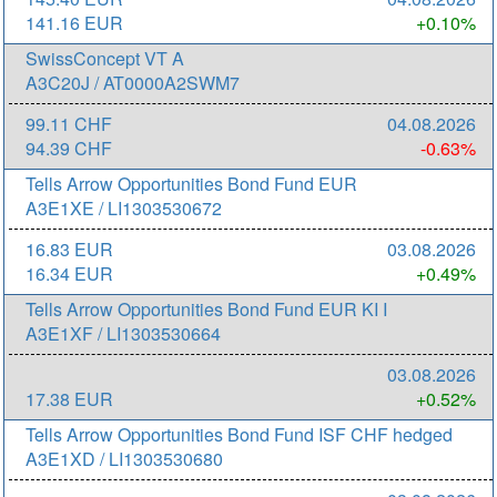
141.16 EUR
+0.10%
SwissConcept VT A
A3C20J / AT0000A2SWM7
99.11 CHF
04.08.2026
94.39 CHF
-0.63%
Tells Arrow Opportunities Bond Fund EUR
A3E1XE / LI1303530672
16.83 EUR
03.08.2026
16.34 EUR
+0.49%
Tells Arrow Opportunities Bond Fund EUR KI I
A3E1XF / LI1303530664
03.08.2026
17.38 EUR
+0.52%
Tells Arrow Opportunities Bond Fund ISF CHF hedged
A3E1XD / LI1303530680