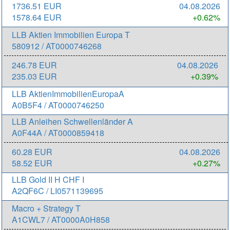
1736.51 EUR
04.08.2026
1578.64 EUR
+0.62%
LLB Aktien Immobilien Europa T
580912 / AT0000746268
246.78 EUR
04.08.2026
235.03 EUR
+0.39%
LLB AktienImmobilienEuropaA
A0B5F4 / AT0000746250
LLB Anleihen Schwellenländer A
A0F44A / AT0000859418
60.28 EUR
04.08.2026
58.52 EUR
+0.27%
LLB Gold II H CHF I
A2QF6C / LI0571139695
Macro + Strategy T
A1CWL7 / AT0000A0H858