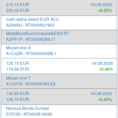
212.13 EUR
04.08.2026
202.02 EUR
+0.23%
mahi alpha select EUR ACC
A2N4NJ / AT0000A21953
MetisBondEuroCorporateESG RT
A2PP1P / AT0000A28S17
Mozart one A
A1C4ZB / AT0000A0KML1
125.70 EUR
04.08.2026
119.66 EUR
+0.46%
Mozart one T
A1C4Y8 / AT0000A0KLE8
145.80 EUR
04.08.2026
138.70 EUR
+0.43%
Nomura Bonds Europe
575759 / AT0000818059