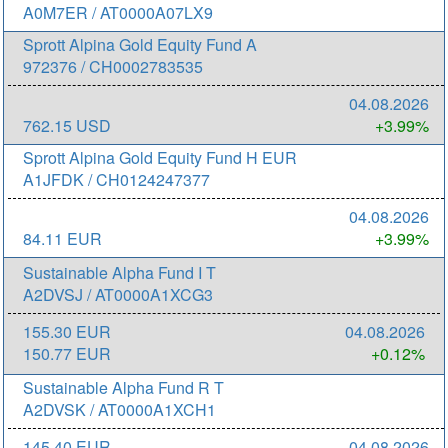
A0M7ER / AT0000A07LX9
Sprott Alpina Gold Equity Fund A
972376 / CH0002783535
04.08.2026
762.15 USD
+3.99%
Sprott Alpina Gold Equity Fund H EUR
A1JFDK / CH0124247377
04.08.2026
84.11 EUR
+3.99%
Sustainable Alpha Fund I T
A2DVSJ / AT0000A1XCG3
155.30 EUR
04.08.2026
150.77 EUR
+0.12%
Sustainable Alpha Fund R T
A2DVSK / AT0000A1XCH1
145.40 EUR
04.08.2026