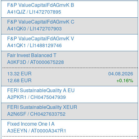
F&P ValueCapitalFdAGmvK B
A41QJZ / LI1472707895
F&P ValueCapitalFdAGmvK C
A41QK0 / LI1472707903
F&P ValueCapitalFdAGmvK V
A41QK1 / LI1488129746
Fair Invest Balanced T
A0KF3D / AT0000675228
13.32 EUR
04.08.2026
12.68 EUR
+0.16%
FERI SustainableQuality A EU
A2PKR1 / CH0475047939
FERI SustainableQuality XEUR
A2N6SF / CH0427633752
Fixed Income One I A
A3EEYN / AT0000A347R1