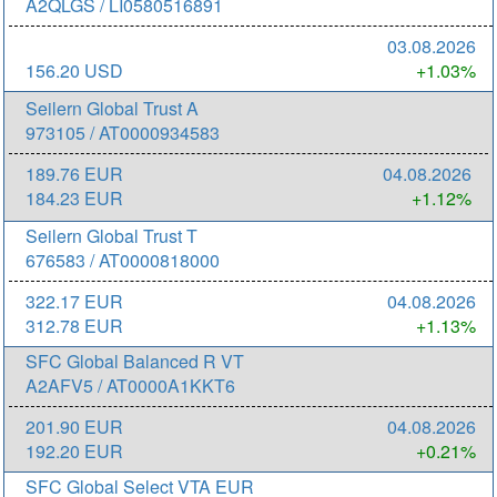
A2QLGS / LI0580516891
03.08.2026
156.20 USD
+1.03%
Seilern Global Trust A
973105 / AT0000934583
189.76 EUR
04.08.2026
184.23 EUR
+1.12%
Seilern Global Trust T
676583 / AT0000818000
322.17 EUR
04.08.2026
312.78 EUR
+1.13%
SFC Global Balanced R VT
A2AFV5 / AT0000A1KKT6
201.90 EUR
04.08.2026
192.20 EUR
+0.21%
SFC Global Select VTA EUR