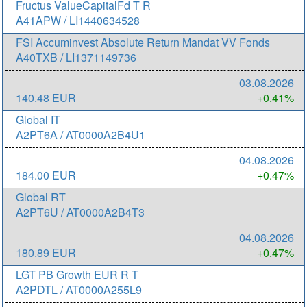
Fructus ValueCapitalFd T R
A41APW / LI1440634528
FSI Accuminvest Absolute Return Mandat VV Fonds
A40TXB / LI1371149736
03.08.2026
140.48 EUR
+0.41%
Global IT
A2PT6A / AT0000A2B4U1
04.08.2026
184.00 EUR
+0.47%
Global RT
A2PT6U / AT0000A2B4T3
04.08.2026
180.89 EUR
+0.47%
LGT PB Growth EUR R T
A2PDTL / AT0000A255L9