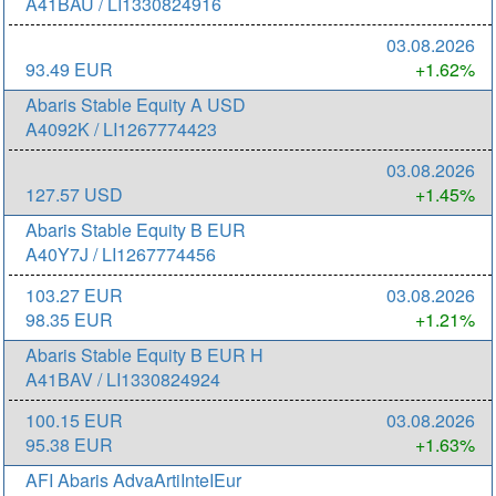
A41BAU / LI1330824916
03.08.2026
93.49 EUR
+1.62%
Abaris Stable Equity A USD
A4092K / LI1267774423
03.08.2026
127.57 USD
+1.45%
Abaris Stable Equity B EUR
A40Y7J / LI1267774456
103.27 EUR
03.08.2026
98.35 EUR
+1.21%
Abaris Stable Equity B EUR H
A41BAV / LI1330824924
100.15 EUR
03.08.2026
95.38 EUR
+1.63%
AFI Abaris AdvaArtiInteIEur