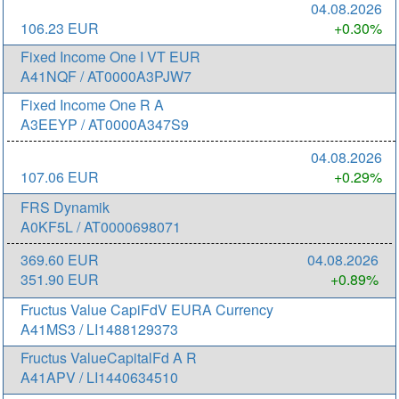
04.08.2026
106.23 EUR
+0.30%
Fixed Income One I VT EUR
A41NQF / AT0000A3PJW7
Fixed Income One R A
A3EEYP / AT0000A347S9
04.08.2026
107.06 EUR
+0.29%
FRS Dynamik
A0KF5L / AT0000698071
369.60 EUR
04.08.2026
351.90 EUR
+0.89%
Fructus Value CapiFdV EURA Currency
A41MS3 / LI1488129373
Fructus ValueCapitalFd A R
A41APV / LI1440634510