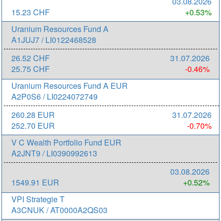
03.08.2026
15.23 CHF
+0.53%
Uranium Resources Fund A
A1JUJ7 / LI0122468528
26.52 CHF
31.07.2026
25.75 CHF
-0.46%
Uranium Resources Fund A EUR
A2P0S6 / LI0224072749
260.28 EUR
31.07.2026
252.70 EUR
-0.70%
V C Wealth Portfolio Fund EUR
A2JNT9 / LI0390992613
03.08.2026
1549.91 EUR
+0.52%
VPI Strategie T
A3CNUK / AT0000A2QS03