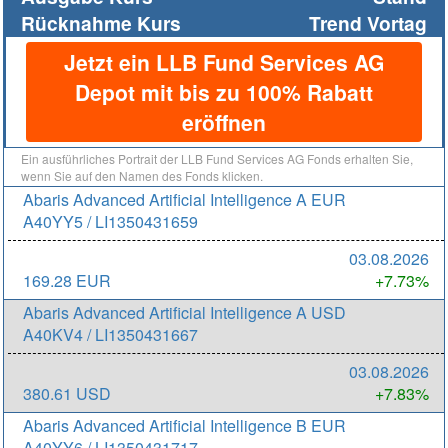
Rücknahme Kurs
Trend Vortag
Jetzt ein LLB Fund Services AG
Depot mit bis zu 100% Rabatt
eröffnen
Ein ausführliches Portrait der LLB Fund Services AG Fonds erhalten Sie,
wenn Sie auf den Namen des Fonds klicken.
Abaris Advanced Artificial Intelligence A EUR
A40YY5 / LI1350431659
03.08.2026
169.28 EUR
+7.73%
Abaris Advanced Artificial Intelligence A USD
A40KV4 / LI1350431667
03.08.2026
380.61 USD
+7.83%
Abaris Advanced Artificial Intelligence B EUR
A40YY6 / LI1350431717