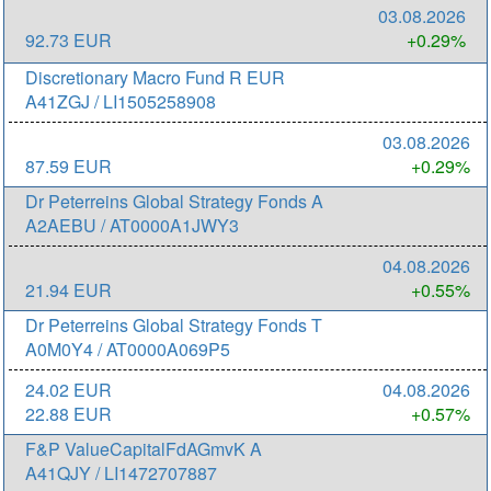
03.08.2026
92.73 EUR
+0.29%
Discretionary Macro Fund R EUR
A41ZGJ / LI1505258908
03.08.2026
87.59 EUR
+0.29%
Dr Peterreins Global Strategy Fonds A
A2AEBU / AT0000A1JWY3
04.08.2026
21.94 EUR
+0.55%
Dr Peterreins Global Strategy Fonds T
A0M0Y4 / AT0000A069P5
24.02 EUR
04.08.2026
22.88 EUR
+0.57%
F&P ValueCapitalFdAGmvK A
A41QJY / LI1472707887