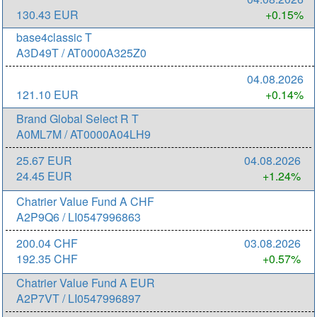
130.43 EUR
+0.15%
base4classic T
A3D49T / AT0000A325Z0
04.08.2026
121.10 EUR
+0.14%
Brand Global Select R T
A0ML7M / AT0000A04LH9
25.67 EUR
04.08.2026
24.45 EUR
+1.24%
Chatrier Value Fund A CHF
A2P9Q6 / LI0547996863
200.04 CHF
03.08.2026
192.35 CHF
+0.57%
Chatrier Value Fund A EUR
A2P7VT / LI0547996897