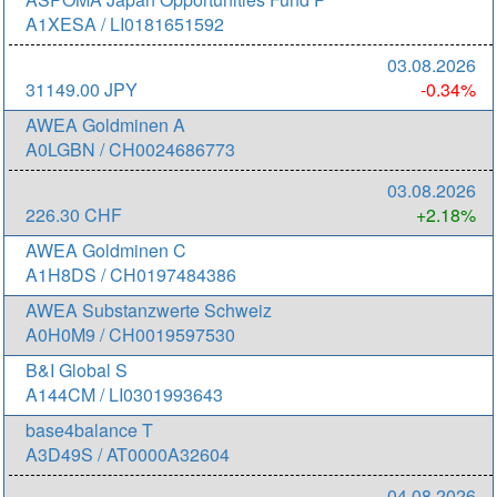
A1XESA / LI0181651592
03.08.2026
31149.00 JPY
-0.34%
AWEA Goldminen A
A0LGBN / CH0024686773
03.08.2026
226.30 CHF
+2.18%
AWEA Goldminen C
A1H8DS / CH0197484386
AWEA Substanzwerte Schweiz
A0H0M9 / CH0019597530
B&I Global S
A144CM / LI0301993643
base4balance T
A3D49S / AT0000A32604
04.08.2026