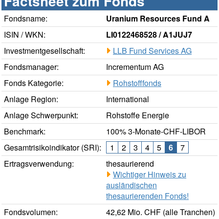
Factsheet zum Fonds
Fondsname:
Uranium Resources Fund A
ISIN / WKN:
LI0122468528 / A1JUJ7
Investmentgesellschaft:
LLB Fund Services AG
Fondsmanager:
Incrementum AG
Fonds Kategorie:
Rohstofffonds
Anlage Region:
International
Anlage Schwerpunkt:
Rohstoffe Energie
Benchmark:
100% 3-Monate-CHF-LIBOR
Gesamtrisikoindikator (SRI):
1
2
3
4
5
6
7
Ertragsverwendung:
thesaurierend
Wichtiger Hinweis zu
ausländischen
thesaurierenden Fonds!
Fondsvolumen:
42,62 Mio. CHF (alle Tranchen)