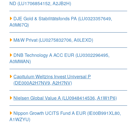
ND (LU1706854152, A2JB2H)
DJE Gold & Stabilitätsfonds PA (LU0323357649,
A0M67Q)
M&W Privat (LU0275832706, A0LEXD)
DNB Technology A ACC EUR (LU0302296495,
A0MWAN)
Capitulum Weltzins Invest Universal P
(DE000A2H7NV9, A2H7NV)
Nielsen Global Value A (LU0948414536, A1W1P6)
Nippon Growth UCITS Fund A EUR (IE00B991XL80,
A1WZYU)