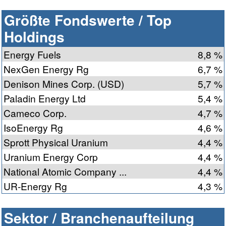
Größte Fondswerte / Top
Holdings
Energy Fuels
8,8 %
NexGen Energy Rg
6,7 %
Denison Mines Corp. (USD)
5,7 %
Paladin Energy Ltd
5,4 %
Cameco Corp.
4,7 %
IsoEnergy Rg
4,6 %
Sprott Physical Uranium
4,4 %
Uranium Energy Corp
4,4 %
National Atomic Company ...
4,4 %
UR-Energy Rg
4,3 %
Sektor / Branchenaufteilung