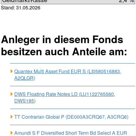
Stand: 31.05.2026
Anleger in diesem Fonds
besitzen auch Anteile am:
Quantex Multi Asset Fund EUR S (LI0580516883,
A2QLGR)
DWS Floating Rate Notes LD (LU1122765560,
DWS185)
TT Contrarian Global P (DE000A3CRQ67, A3CRQ6)
Amundi S F Diversified Short Term Bd Select A EUR