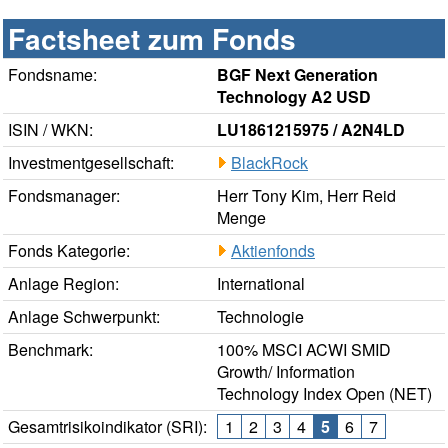
Factsheet zum Fonds
Fondsname:
BGF Next Generation
Technology A2 USD
ISIN / WKN:
LU1861215975 / A2N4LD
Investmentgesellschaft:
BlackRock
Fondsmanager:
Herr Tony Kim, Herr Reid
Menge
Fonds Kategorie:
Aktienfonds
Anlage Region:
International
Anlage Schwerpunkt:
Technologie
Benchmark:
100% MSCI ACWI SMID
Growth/ Information
Technology Index Open (NET)
Gesamtrisikoindikator (SRI):
1
2
3
4
5
6
7