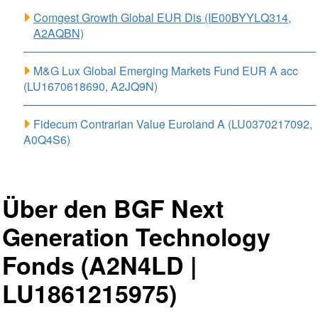
Comgest Growth Global EUR Dis (IE00BYYLQ314,
A2AQBN)
M&G Lux Global Emerging Markets Fund EUR A acc
(LU1670618690, A2JQ9N)
Fidecum Contrarian Value Euroland A (LU0370217092,
A0Q4S6)
Über den BGF Next
Generation Technology
Fonds (A2N4LD |
LU1861215975)