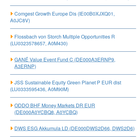
Comgest Growth Europe Dis (IE00B0XJXQ01,
A0JC8V)
Flossbach von Storch Multiple Opportunities R
(LU0323578657, A0M430)
GANÉ Value Event Fund C (DE000A3ERNP9,
A3ERNP)
JSS Sustainable Equity Green Planet P EUR dist
(LU0333595436, A0M90M)
ODDO BHF Money Markets DR EUR
(DE000A0YCBQ8, A0YCBQ)
DWS ESG Akkumula LD (DE000DWS2D66, DWS2D6)