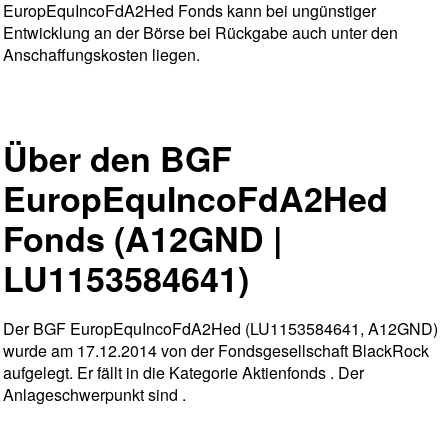
EuropEquIncoFdA2Hed Fonds kann bei ungünstiger
Entwicklung an der Börse bei Rückgabe auch unter den
Anschaffungskosten liegen.
Über den BGF
EuropEquIncoFdA2Hed
Fonds (A12GND |
LU1153584641)
Der BGF EuropEquIncoFdA2Hed (LU1153584641, A12GND)
wurde am 17.12.2014 von der Fondsgesellschaft BlackRock
aufgelegt. Er fällt in die Kategorie Aktienfonds . Der
Anlageschwerpunkt sind .