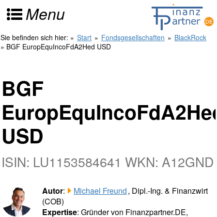
Menu
Sie befinden sich hier:
»
Start
»
Fondsgesellschaften
»
BlackRock
» BGF EuropEquIncoFdA2Hed USD
BGF
EuropEquIncoFdA2He
USD
ISIN: LU1153584641 WKN: A12GND
Autor
:
Michael Freund
, Dipl.-Ing. & Finanzwirt
(COB)
Expertise
: Gründer von Finanzpartner.DE,