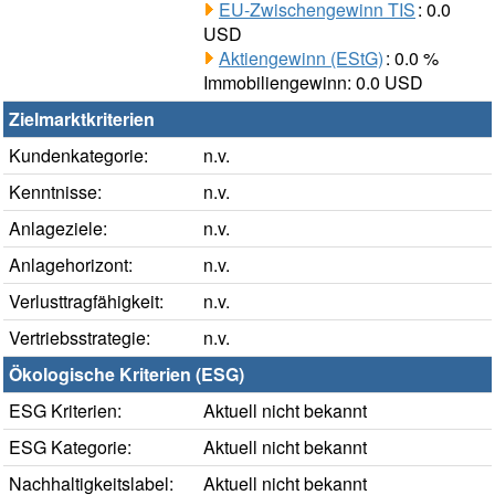
EU-Zwischengewinn TIS
: 0.0
USD
Aktiengewinn (EStG)
: 0.0 %
Immobiliengewinn: 0.0 USD
Zielmarktkriterien
Kundenkategorie:
n.v.
Kenntnisse:
n.v.
Anlageziele:
n.v.
Anlagehorizont:
n.v.
Verlusttragfähigkeit:
n.v.
Vertriebsstrategie:
n.v.
Ökologische Kriterien (ESG)
ESG Kriterien:
Aktuell nicht bekannt
ESG Kategorie:
Aktuell nicht bekannt
Nachhaltigkeitslabel:
Aktuell nicht bekannt