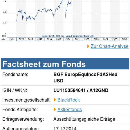
Zur Chart-Analyse
Factsheet zum Fonds
Fondsname:
BGF EuropEquIncoFdA2Hed
USD
ISIN / WKN:
LU1153584641 / A12GND
Investmentgesellschaft:
BlackRock
Fonds Kategorie:
Aktienfonds
Ertragsverwendung:
Ausschüttungsgleiche Erträge
Auflegungsdatum:
17.12.2014