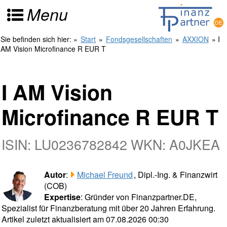
Menu
Sie befinden sich hier:
»
Start
»
Fondsgesellschaften
»
AXXION
» I
AM Vision Microfinance R EUR T
I AM Vision
Microfinance R EUR T
ISIN: LU0236782842 WKN: A0JKEA
Autor
:
Michael Freund
, Dipl.-Ing. & Finanzwirt
(COB)
Expertise
: Gründer von Finanzpartner.DE,
Spezialist für Finanzberatung mit über 20 Jahren Erfahrung.
Artikel zuletzt aktualisiert am 07.08.2026 00:30