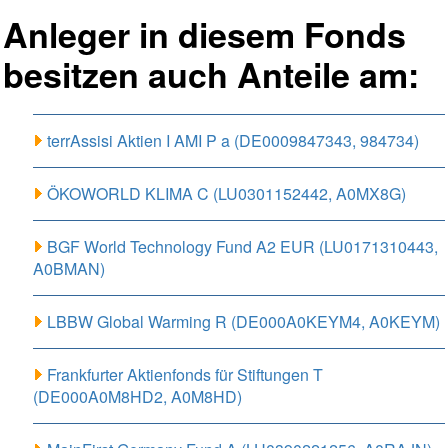
Anleger in diesem Fonds
besitzen auch Anteile am:
terrAssisi Aktien I AMI P a (DE0009847343, 984734)
ÖKOWORLD KLIMA C (LU0301152442, A0MX8G)
BGF World Technology Fund A2 EUR (LU0171310443,
A0BMAN)
LBBW Global Warming R (DE000A0KEYM4, A0KEYM)
Frankfurter Aktienfonds für Stiftungen T
(DE000A0M8HD2, A0M8HD)