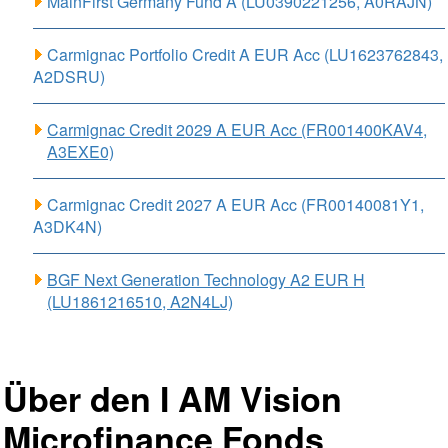
MainFirst Germany Fund A (LU0390221256, A0RAJN)
Carmignac Portfolio Credit A EUR Acc (LU1623762843,
A2DSRU)
Carmignac Credit 2029 A EUR Acc (FR001400KAV4,
A3EXE0)
Carmignac Credit 2027 A EUR Acc (FR00140081Y1,
A3DK4N)
BGF Next Generation Technology A2 EUR H
(LU1861216510, A2N4LJ)
Über den I AM Vision
Microfinance Fonds