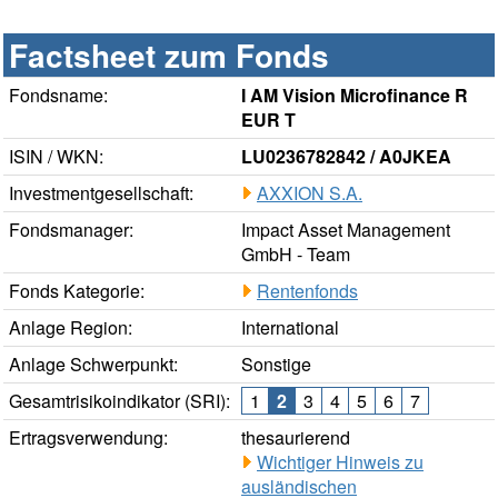
Factsheet zum Fonds
Fondsname:
I AM Vision Microfinance R
EUR T
ISIN / WKN:
LU0236782842 / A0JKEA
Investmentgesellschaft:
AXXION S.A.
Fondsmanager:
Impact Asset Management
GmbH - Team
Fonds Kategorie:
Rentenfonds
Anlage Region:
International
Anlage Schwerpunkt:
Sonstige
Gesamtrisikoindikator (SRI):
1
2
3
4
5
6
7
Ertragsverwendung:
thesaurierend
Wichtiger Hinweis zu
ausländischen