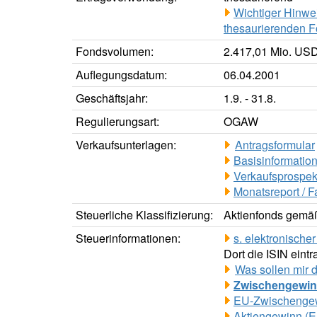
Wichtiger Hinwe
thesaurierenden F
Fondsvolumen:
2.417,01 Mio. USD
Auflegungsdatum:
06.04.2001
Geschäftsjahr:
1.9. - 31.8.
Regulierungsart:
OGAW
Verkaufsunterlagen:
Antragsformular
Basisinformation
Verkaufsprospek
Monatsreport / F
Steuerliche Klassifizierung:
Aktienfonds gemäß
Steuerinformationen:
s. elektronisch
Dort die ISIN eintr
Was sollen mir 
Zwischengewi
EU-Zwischenge
Aktiengewinn (E