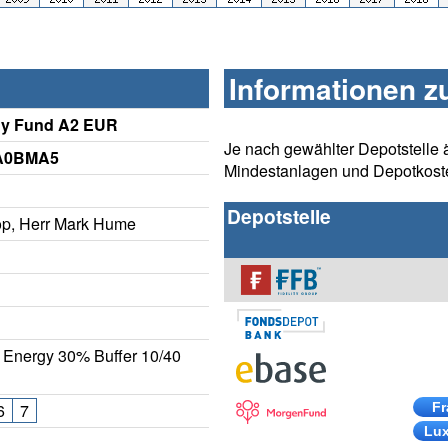
Informationen z
gy Fund A2 EUR
Je nach gewählter Depotstelle 
 A0BMA5
Mindestanlagen und Depotkost
Depotstelle
hop, Herr Mark Hume
Energy 30% Buffer 10/40
6
7
Fr
Lu