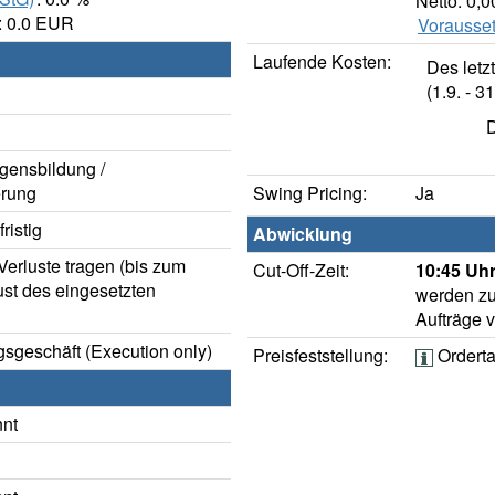
Netto: 0,
: 0.0 EUR
Vorausset
Laufende Kosten:
Des letz
(1.9. - 31
D
gensbildung /
rung
Swing Pricing:
Ja
ristig
Abwicklung
erluste tragen (bis zum
Cut-Off-Zeit:
10:45 Uhr
ust des eingesetzten
werden zu
Aufträge 
sgeschäft (Execution only)
Preisfeststellung:
Ordert
nnt