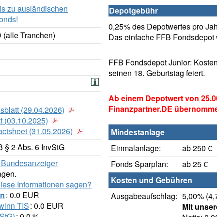
is zu ausländischen
Depotgebühr
onds!
0,25% des Depotwertes pro Jahr
 (alle Tranchen)
Das einfache FFB Fondsdepot w
FFB Fondsdepot Junior: Kosten
seinen 18. Geburtstag feiert.
Ab einem Depotwert von 25.0
Finanzpartner.DE übernomm
sblatt (29.04.2026)
t (03.10.2025)
actsheet (31.05.2026)
Mindestanlage
 § 2 Abs. 6 InvStG
Einmalanlage:
ab 250 €
er Bundesanzeiger
Fonds Sparplan:
ab 25 €
agen.
Kosten und Gebühren
diese Informationen sagen?
nn
: 0.0 EUR
Ausgabeaufschlag:
5,00% (4,
winn TIS
: 0.0 EUR
Mit unse
StG)
: 0.0 %