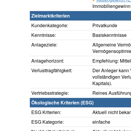
Immobiliengewinn
Zielmarktkriterien
Kundenkategorie:
Privatkunde
Kenntnisse:
Basiskenntnisse
Anlageziele:
Allgemeine Vermö
Vermögensoptimie
Anlagehorizont:
Empfehlung: Mittelf
Verlusttragfähigkeit:
Der Anleger kann V
vollständigen Verl
Kapitals).
Vertriebsstrategie:
Reines Ausführung
Ökologische Kriterien (ESG)
ESG Kriterien:
Aktuell nicht beka
ESG Kategorie:
einfache