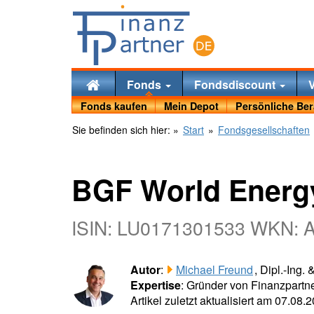
Fonds
Fondsdiscount
Fonds kaufen
Mein Depot
Persönliche Be
Sie befinden sich hier:
»
Start
»
Fondsgesellschaften
BGF World Energ
ISIN: LU0171301533 WKN:
Autor
:
Michael Freund
, Dipl.-Ing.
Expertise
: Gründer von Finanzpartne
Artikel zuletzt aktualisiert am 07.08.