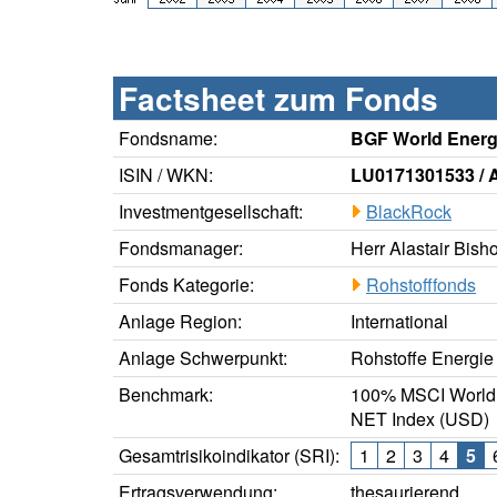
Factsheet zum Fonds
Fondsname:
BGF World Ener
ISIN / WKN:
LU0171301533 /
Investmentgesellschaft:
BlackRock
Fondsmanager:
Herr Alastair Bis
Fonds Kategorie:
Rohstofffonds
Anlage Region:
International
Anlage Schwerpunkt:
Rohstoffe Energie
Benchmark:
100% MSCI World 
NET Index (USD)
Gesamtrisikoindikator (SRI):
1
2
3
4
5
Ertragsverwendung:
thesaurierend