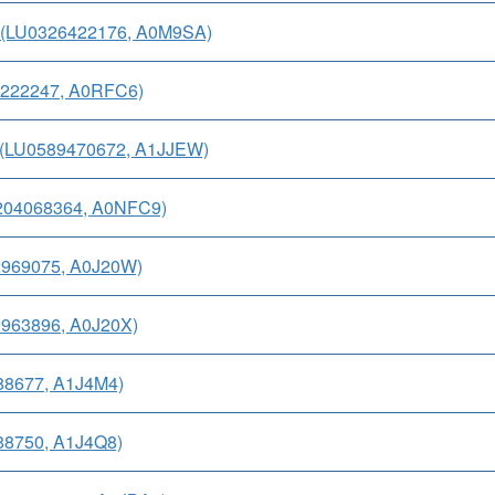
 (LU0326422176, A0M9SA)
8222247, A0RFC6)
 (LU0589470672, A1JJEW)
204068364, A0NFC9)
2969075, A0J20W)
963896, A0J20X)
88677, A1J4M4)
88750, A1J4Q8)