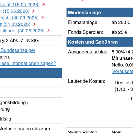
sblatt (16.04.2026)
t (15.06.2026)
Mindestanlage
richt (30.09.2025)
Einmalanlage:
ab 250 €
t (31.03.2026)
actsheet (30.06.2026)
Fonds Sparplan:
ab 25 €
§ 2 Abs. 7 InvStG
Kosten und Gebühren
er Bundesanzeiger
Ausgabeaufschlag:
5,00% (4,
agen.
Mit unse
diese Informationen sagen?
Netto: 0,
Vorausset
Laufende Kosten:
Des letz
(1.10. - 3
gensbildung /
rung
ristig
erluste tragen (bis zum
Swing Pricing:
Nein