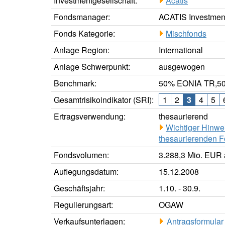
Investmentgesellschaft:
Acatis
Fondsmanager:
ACATIS Investme
Fonds Kategorie:
Mischfonds
Anlage Region:
International
Anlage Schwerpunkt:
ausgewogen
Benchmark:
50% EONIA TR,5
Gesamtrisikoindikator (SRI):
1
2
3
4
5
Ertragsverwendung:
thesaurierend
Wichtiger Hinwe
thesaurierenden F
Fondsvolumen:
3.288,3 Mio. EUR
Auflegungsdatum:
15.12.2008
Geschäftsjahr:
1.10. - 30.9.
Regulierungsart:
OGAW
Verkaufsunterlagen:
Antragsformular