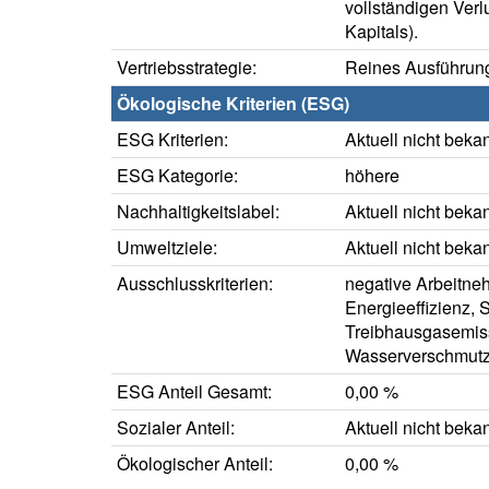
vollständigen Verl
Kapitals).
Vertriebsstrategie:
Reines Ausführung
Ökologische Kriterien (ESG)
ESG Kriterien:
Aktuell nicht beka
ESG Kategorie:
höhere
Nachhaltigkeitslabel:
Aktuell nicht beka
Umweltziele:
Aktuell nicht beka
Ausschlusskriterien:
negative Arbeitne
Energieeffizienz, S
Treibhausgasemiss
Wasserverschmut
ESG Anteil Gesamt:
0,00 %
Sozialer Anteil:
Aktuell nicht beka
Ökologischer Anteil:
0,00 %