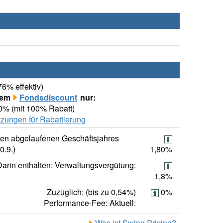
76% effektiv)
rem
Fondsdiscount
nur:
00% (mit 100% Rabatt)
zungen für Rabattierung
ten abgelaufenen Geschäftsjahres
0.9.)
1,80%
Darin enthalten: Verwaltungsvergütung:
1,8%
Zuzüglich: (bis zu 0,54%)
0%
Performance-Fee: Aktuell:
Was ist Swing Pricing?