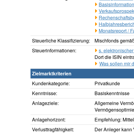
Basisinformation
Verkaufsprospek
Rechenschaftsbe
Halbjahresberich
Monatsreport / F
Steuerliche Klassifizierung:
Mischfonds gemäß 
Steuerinformationen:
s. elektronisch
Dort die ISIN eintr
Was sollen mir 
Zielmarktkriterien
Kundenkategorie:
Privatkunde
Kenntnisse:
Basiskenntnisse
Anlageziele:
Allgemeine Vermö
Vermögensoptimie
Anlagehorizont:
Empfehlung: Mittelf
Verlusttragfähigkeit:
Der Anleger kann V