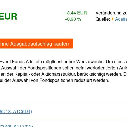
 EUR
+3.44 EUR
Veränderung z
+0.90 %
Quelle:
Acati
ohne Ausgabeaufschlag kaufen
Event Fonds A ist ein möglichst hoher Wertzuwachs. Um dies zu
 Auswahl der Fondspositionen sollen beim wertorientierten Anl
en der Kapital- oder Aktionärsstruktur, berücksichtigt werden
bei der Auswahl von Fondspositionen reduziert werden.
C5D13, A1C5D1)
T73W9, A1T73W)