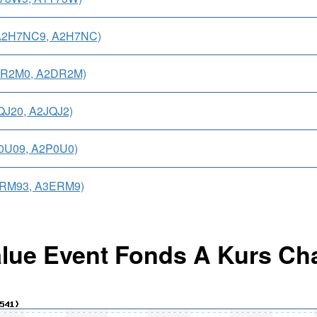
0A2H7NC9, A2H7NC)
2DR2M0, A2DR2M)
QJ20, A2JQJ2)
P0U09, A2P0U0)
ERM93, A3ERM9)
lue Event Fonds A Kurs Ch