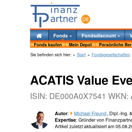
Fonds
Fondsdiscount
Fonds kaufen
Mein Depot
Persönliche Be
Sie befinden sich hier:
»
Start
»
Fondsgesellschaften
ACATIS Value Eve
ISIN: DE000A0X7541 WKN:
Autor
:
Michael Freund
, Dipl.-Ing.
Expertise
: Gründer von Finanzpartne
Artikel zuletzt aktualisiert am 05.08.