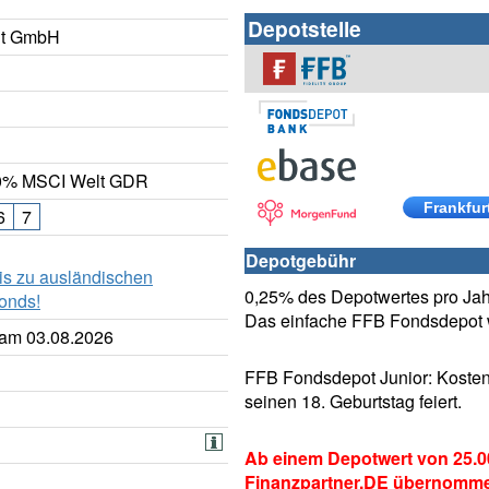
Depotstelle
nt GmbH
0% MSCI Welt GDR
Frankfur
6
7
Depotgebühr
is zu ausländischen
0,25% des Depotwertes pro Jahr
onds!
Das einfache FFB Fondsdepot w
 am 03.08.2026
FFB Fondsdepot Junior: Kosten
seinen 18. Geburtstag feiert.
Ab einem Depotwert von 25.0
Finanzpartner.DE übernomm