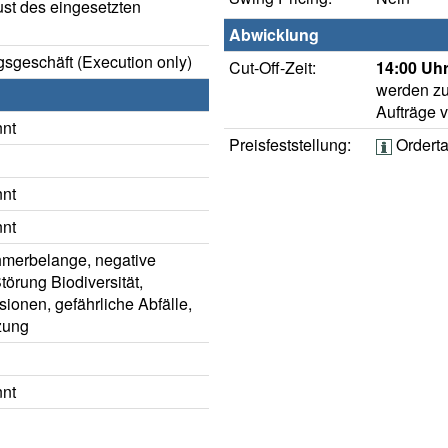
ust des eingesetzten
Abwicklung
sgeschäft (Execution only)
Cut-Off-Zeit:
14:00 Uhr
werden zu
Aufträge 
nnt
Preisfeststellung:
Ordert
nnt
nnt
hmerbelange, negative
törung Biodiversität,
ionen, gefährliche Abfälle,
zung
nnt