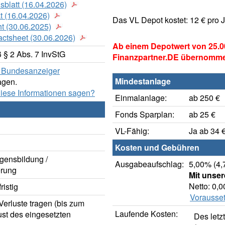
sblatt (16.04.2026)
t (16.04.2026)
Das VL Depot kostet: 12 € pro 
t (30.06.2025)
actsheet (30.06.2026)
Ab einem Depotwert von 25.0
§ 2 Abs. 7 InvStG
Finanzpartner.DE übernomm
er Bundesanzeiger
Mindestanlage
agen.
diese Informationen sagen?
Einmalanlage:
ab 250 €
Fonds Sparplan:
ab 25 €
VL-Fähig:
Ja ab 34 
Kosten und Gebühren
gensbildung /
Ausgabeaufschlag:
5,00% (4,
rung
Mit unse
Netto: 0,
istig
Vorausset
erluste tragen (bis zum
Laufende Kosten:
ust des eingesetzten
Des letz