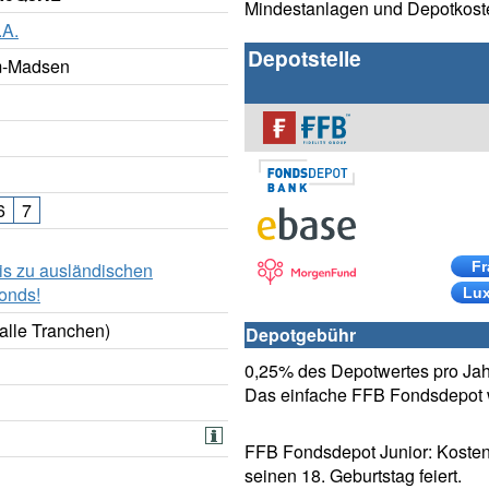
Mindestanlagen und Depotkost
.A.
Depotstelle
m-Madsen
6
7
is zu ausländischen
Fr
onds!
Lu
alle Tranchen)
Depotgebühr
0,25% des Depotwertes pro Jahr
Das einfache FFB Fondsdepot w
FFB Fondsdepot Junior: Kosten
seinen 18. Geburtstag feiert.