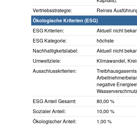
Kapitals).
Vertriebsstrategie:
Reines Ausführung
Ökologische Kriterien (ESG)
ESG Kriterien:
Aktuell nicht beka
ESG Kategorie:
höchste
Nachhaltigkeitslabel:
Aktuell nicht beka
Umweltziele:
Klimawandel, Kreis
Ausschlusskriterien:
Treibhausgasemiss
Arbeitnehmerbelang
negative Energieef
Wasserverschmutzu
ESG Anteil Gesamt:
80,00 %
Sozialer Anteil:
10,00 %
Ökologischer Anteil:
1,00 %