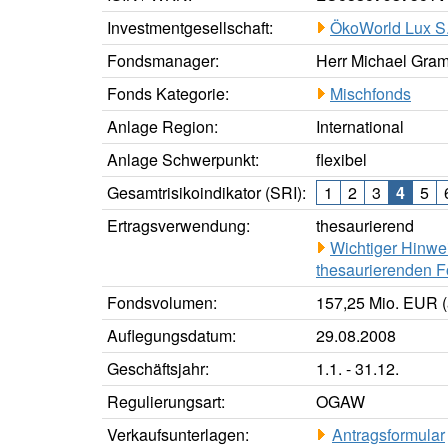
Investmentgesellschaft:
ÖkoWorld Lux S
Fondsmanager:
Herr Michael Gra
Fonds Kategorie:
Mischfonds
Anlage Region:
International
Anlage Schwerpunkt:
flexibel
Gesamtrisikoindikator (SRI):
1
2
3
4
5
Ertragsverwendung:
thesaurierend
Wichtiger Hinwe
thesaurierenden F
Fondsvolumen:
157,25 Mio. EUR (
Auflegungsdatum:
29.08.2008
Geschäftsjahr:
1.1. - 31.12.
Regulierungsart:
OGAW
Verkaufsunterlagen:
Antragsformular