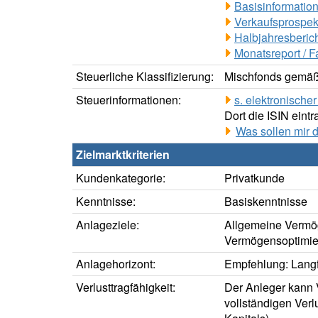
Basisinformation
Verkaufsprospek
Halbjahresberich
Monatsreport / F
Steuerliche Klassifizierung:
Mischfonds gemäß 
Steuerinformationen:
s. elektronisch
Dort die ISIN eintr
Was sollen mir 
Zielmarktkriterien
Kundenkategorie:
Privatkunde
Kenntnisse:
Basiskenntnisse
Anlageziele:
Allgemeine Vermö
Vermögensoptimie
Anlagehorizont:
Empfehlung: Langfr
Verlusttragfähigkeit:
Der Anleger kann V
vollständigen Verl