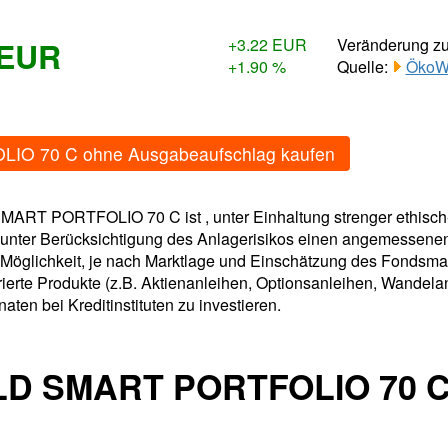
 EUR
+3.22 EUR
Veränderung z
+1.90 %
Quelle:
ÖkoWo
O 70 C ohne Ausgabeaufschlag kaufen
RT PORTFOLIO 70 C ist , unter Einhaltung strenger ethisch-
rch unter Berücksichtigung des Anlagerisikos einen angemess
öglichkeit, je nach Marktlage und Einschätzung des Fondsman
urierte Produkte (z.B. Aktienanleihen, Optionsanleihen, Wandel
ten bei Kreditinstituten zu investieren.
LD SMART PORTFOLIO 70 C 