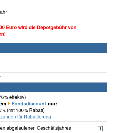
Jahr
00 Euro wird die Depotgebühr von
en!
€
76% effektiv)
rem
Fondsdiscount
nur:
00% (mit 100% Rabatt)
zungen für Rabattierung
ten abgelaufenen Geschäftsjahres