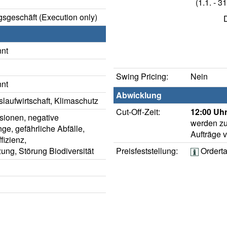
(1.1. - 31
sgeschäft (Execution only)
nnt
Swing Pricing:
Nein
nnt
Abwicklung
laufwirtschaft, Klimaschutz
Cut-Off-Zeit:
12:00 Uhr
ionen, negative
werden zu
e, gefährliche Abfälle,
Aufträge 
fizienz,
ng, Störung Biodiversität
Preisfeststellung:
Orderta