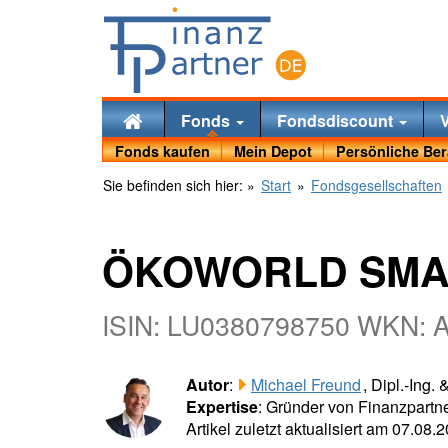
Fonds
Fondsdiscount
Fonds kaufen
Mein Depot
Persönliche Be
Sie befinden sich hier:
»
Start
»
Fondsgesellschaften
ÖKOWORLD SMAR
ISIN: LU0380798750 WKN:
Autor
:
Michael Freund
, Dipl.-Ing.
Expertise
: Gründer von Finanzpartne
Artikel zuletzt aktualisiert am 07.08.