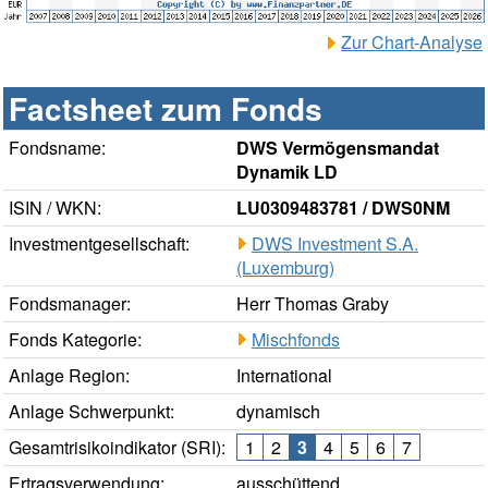
Zur Chart-Analyse
Factsheet zum Fonds
Fondsname:
DWS Vermögensmandat
Dynamik LD
ISIN / WKN:
LU0309483781 / DWS0NM
Investmentgesellschaft:
DWS Investment S.A.
(Luxemburg)
Fondsmanager:
Herr Thomas Graby
Fonds Kategorie:
Mischfonds
Anlage Region:
International
Anlage Schwerpunkt:
dynamisch
Gesamtrisikoindikator (SRI):
1
2
3
4
5
6
7
Ertragsverwendung:
ausschüttend