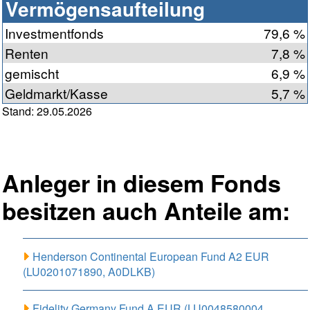
Vermögensaufteilung
Investmentfonds
79,6 %
Renten
7,8 %
gemischt
6,9 %
Geldmarkt/Kasse
5,7 %
Stand: 29.05.2026
Anleger in diesem Fonds
besitzen auch Anteile am:
Henderson Continental European Fund A2 EUR
(LU0201071890, A0DLKB)
Fidelity Germany Fund A EUR (LU0048580004,