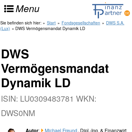
Menu
Sie befinden sich hier:
»
Start
»
Fondsgesellschaften
»
DWS S.A.
(Lux)
» DWS Vermögensmandat Dynamik LD
DWS
Vermögensmandat
Dynamik LD
ISIN: LU0309483781 WKN:
DWS0NM
Autor
:
Michael Freund
, Dipl.-Ing. & Finanzwirt