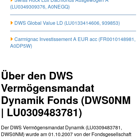
(LU0349309376, A0NEGQ)
DWS Global Value LD (LU0133414606, 939853)
Carmignac Investissement A EUR acc (FR0010148981,
A0DP5W)
Über den DWS
Vermögensmandat
Dynamik Fonds (DWS0NM
| LU0309483781)
Der DWS Vermögensmandat Dynamik (LU0309483781,
DWS0NM) wurde am 01.10.2007 von der Fondsgesellschaft