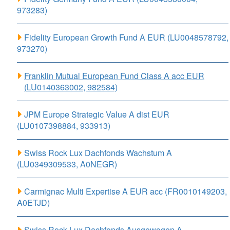
973283)
Fidelity European Growth Fund A EUR (LU0048578792,
973270)
Franklin Mutual European Fund Class A acc EUR
(LU0140363002, 982584)
JPM Europe Strategic Value A dist EUR
(LU0107398884, 933913)
Swiss Rock Lux Dachfonds Wachstum A
(LU0349309533, A0NEGR)
Carmignac Multi Expertise A EUR acc (FR0010149203,
A0ETJD)
Swiss Rock Lux Dachfonds Ausgewogen A