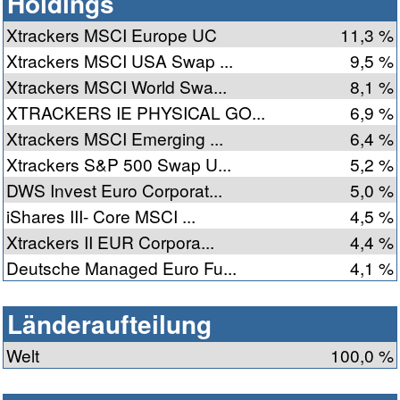
Holdings
Xtrackers MSCI Europe UC
11,3 %
Xtrackers MSCI USA Swap ...
9,5 %
Xtrackers MSCI World Swa...
8,1 %
XTRACKERS IE PHYSICAL GO...
6,9 %
Xtrackers MSCI Emerging ...
6,4 %
Xtrackers S&P 500 Swap U...
5,2 %
DWS Invest Euro Corporat...
5,0 %
iShares III- Core MSCI ...
4,5 %
Xtrackers II EUR Corpora...
4,4 %
Deutsche Managed Euro Fu...
4,1 %
Länderaufteilung
Welt
100,0 %