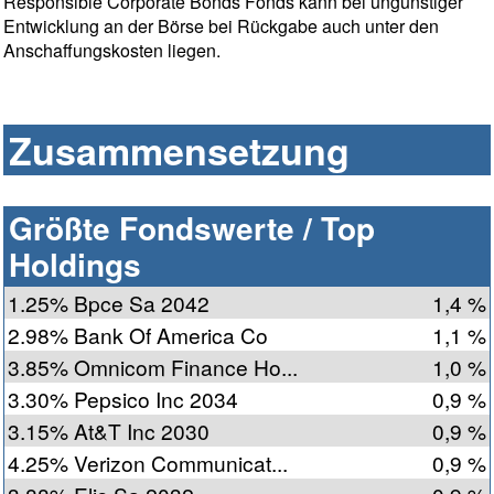
Responsible Corporate Bonds Fonds kann bei ungünstiger
Entwicklung an der Börse bei Rückgabe auch unter den
Anschaffungskosten liegen.
Zusammensetzung
Größte Fondswerte / Top
Holdings
1.25% Bpce Sa 2042
1,4 %
2.98% Bank Of America Co
1,1 %
3.85% Omnicom Finance Ho...
1,0 %
3.30% Pepsico Inc 2034
0,9 %
3.15% At&T Inc 2030
0,9 %
4.25% Verizon Communicat...
0,9 %