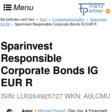
Menu
Sie befinden sich hier:
»
Start
»
Fondsgesellschaften
»
Sparinvest
SICAV
» Sparinvest Responsible Corporate Bonds IG EUR R
Sparinvest
Responsible
Corporate Bonds IG
EUR R
ISIN: LU0264925727 WKN: A0LCMU
Autor
:
Michael Freund
, Dipl.-Ing. & Finanzwirt