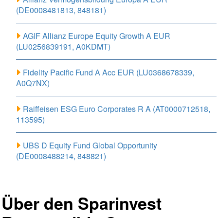
(DE0008481813, 848181)
AGIF Allianz Europe Equity Growth A EUR
(LU0256839191, A0KDMT)
Fidelity Pacific Fund A Acc EUR (LU0368678339,
A0Q7NX)
Raiffeisen ESG Euro Corporates R A (AT0000712518,
113595)
UBS D Equity Fund Global Opportunity
(DE0008488214, 848821)
Über den Sparinvest