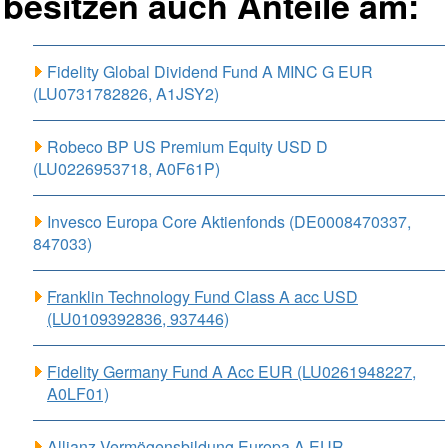
besitzen auch Anteile am:
Fidelity Global Dividend Fund A MINC G EUR
(LU0731782826, A1JSY2)
Robeco BP US Premium Equity USD D
(LU0226953718, A0F61P)
Invesco Europa Core Aktienfonds (DE0008470337,
847033)
Franklin Technology Fund Class A acc USD
(LU0109392836, 937446)
Fidelity Germany Fund A Acc EUR (LU0261948227,
A0LF01)
Allianz Vermögensbildung Europa A EUR