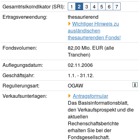
Gesamtrisikoindikator (SRI):
1
2
3
4
5
6
7
Ertragsverwendung:
thesaurierend
Wichtiger Hinweis zu
ausländischen
thesaurierenden Fonds!
Fondsvolumen:
82,00 Mio. EUR (alle
Tranchen)
Auflegungsdatum:
02.11.2006
Geschäftsjahr:
1.1. - 31.12.
Regulierungsart:
OGAW
Verkaufsunterlagen:
Antragsformular
Das Basisinformationsblatt,
den Verkaufsprospekt und die
aktuellen
Rechenschaftsberichte
erhalten Sie bei der
Fondsgesellschaft.