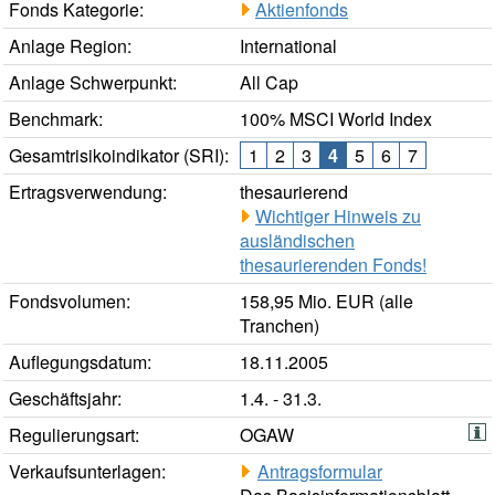
Fonds Kategorie:
Aktienfonds
Anlage Region:
International
Anlage Schwerpunkt:
All Cap
Benchmark:
100% MSCI World Index
Gesamtrisikoindikator (SRI):
1
2
3
4
5
6
7
Ertragsverwendung:
thesaurierend
Wichtiger Hinweis zu
ausländischen
thesaurierenden Fonds!
Fondsvolumen:
158,95 Mio. EUR (alle
Tranchen)
Auflegungsdatum:
18.11.2005
Geschäftsjahr:
1.4. - 31.3.
Regulierungsart:
OGAW
Verkaufsunterlagen:
Antragsformular