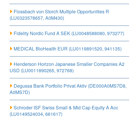
Flossbach von Storch Multiple Opportunities R
(LU0323578657, A0M430)
Fidelity Nordic Fund A SEK (LU0048588080, 973277)
MEDICAL BioHealth EUR (LU0119891520, 941135)
Henderson Horizon Japanese Smaller Companies A2
USD (LU0011890265, 972768)
Degussa Bank Portfolio Privat Aktiv (DE000A0MS7D8,
A0MS7D)
Schroder ISF Swiss Small & Mid Cap Equity A Acc
(LU0149524034, 661617)