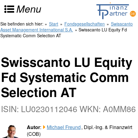
Menu
Sie befinden sich hier:
»
Start
»
Fondsgesellschaften
»
Swisscanto
Asset Management International S.A.
» Swisscanto LU Equity Fd
Systematic Comm Selection AT
Swisscanto LU Equity
Fd Systematic Comm
Selection AT
ISIN: LU0230112046 WKN: A0MM86
Autor
:
Michael Freund
, Dipl.-Ing. & Finanzwirt
(COB)