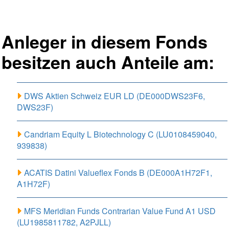
Anleger in diesem Fonds
besitzen auch Anteile am:
DWS Aktien Schweiz EUR LD (DE000DWS23F6,
DWS23F)
Candriam Equity L Biotechnology C (LU0108459040,
939838)
ACATIS Datini Valueflex Fonds B (DE000A1H72F1,
A1H72F)
MFS Meridian Funds Contrarian Value Fund A1 USD
(LU1985811782, A2PJLL)