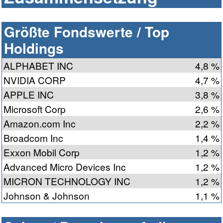
Größte Fondswerte / Top
Holdings
ALPHABET INC
4,8 %
NVIDIA CORP
4,7 %
APPLE INC
3,8 %
Microsoft Corp
2,6 %
Amazon.com Inc
2,2 %
Broadcom Inc
1,4 %
Exxon Mobil Corp
1,2 %
Advanced Micro Devices Inc
1,2 %
MICRON TECHNOLOGY INC
1,2 %
Johnson & Johnson
1,1 %