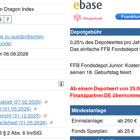
n Dragon Index
Frankfur
6
7
Depotgebühr
is zu ausländischen
0,25% des Depotwertes pro Jahr
onds!
Das einfache FFB Fondsdepot w
m 06.08.2026
FFB Fondsdepot Junior: Kosten
seinen 18. Geburtstag feiert.
Ab einem Depotwert von 25.0
Finanzpartner.DE übernomm
sblatt (27.02.2026)
t (01.05.2026)
Mindestanlage
richt (31.12.2025)
Einmalanlage:
ab 250 €
actsheet (31.05.2026)
Fonds Sparplan:
ab 25 €
 § 2 Abs. 6 InvStG