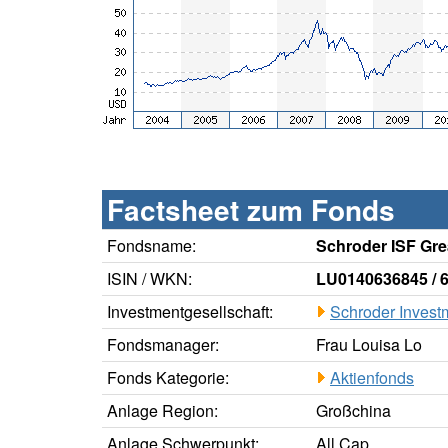
Factsheet zum Fonds
Fondsname:
Schroder ISF Gre
ISIN / WKN:
LU0140636845 / 
Investmentgesellschaft:
Schroder Inves
Fondsmanager:
Frau Louisa Lo
Fonds Kategorie:
Aktienfonds
Anlage Region:
Großchina
Anlage Schwerpunkt:
All Cap