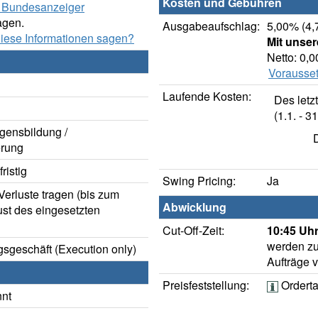
Kosten und Gebühren
er Bundesanzeiger
agen.
Ausgabeaufschlag:
5,00% (4,
diese Informationen sagen?
Mit unse
Netto: 0,
Vorausset
Laufende Kosten:
Des letz
(1.1. - 31
gensbildung /
rung
ristig
Swing Pricing:
Ja
erluste tragen (bis zum
Abwicklung
ust des eingesetzten
Cut-Off-Zeit:
10:45 Uhr
werden zu
sgeschäft (Execution only)
Aufträge 
Preisfeststellung:
Ordert
nnt