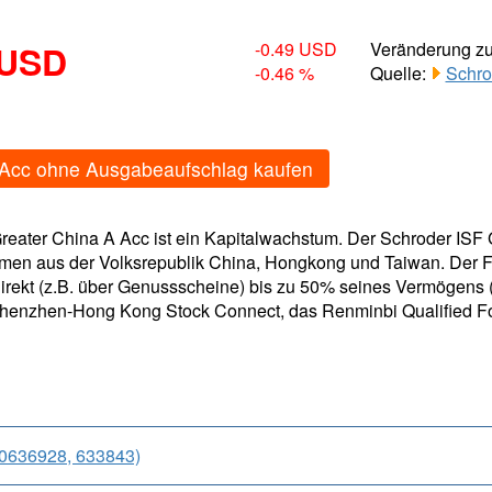
 USD
-0.49 USD
Veränderung z
-0.46 %
Quelle:
Schro
A Acc ohne Ausgabeaufschlag kaufen
Greater China A Acc ist ein Kapitalwachstum. Der Schroder ISF 
hmen aus der Volksrepublik China, Hongkong und Taiwan. Der F
direkt (z.B. über Genussscheine) bis zu 50% seines Vermögens (
nzhen-Hong Kong Stock Connect, das Renminbi Qualified Fore
40636928, 633843)