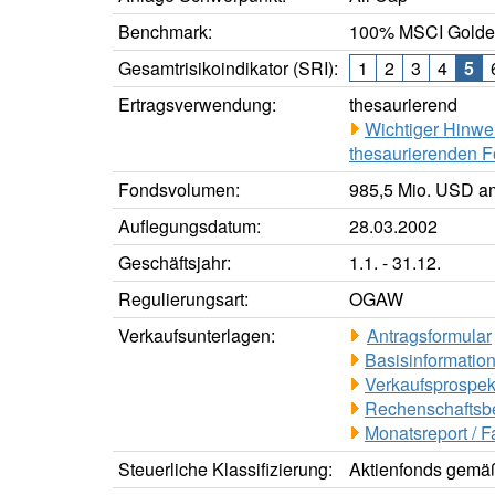
Benchmark:
100% MSCI Golde
Gesamtrisikoindikator (SRI):
1
2
3
4
5
Ertragsverwendung:
thesaurierend
Wichtiger Hinwe
thesaurierenden F
Fondsvolumen:
985,5 Mio. USD a
Auflegungsdatum:
28.03.2002
Geschäftsjahr:
1.1. - 31.12.
Regulierungsart:
OGAW
Verkaufsunterlagen:
Antragsformular
Basisinformation
Verkaufsprospek
Rechenschaftsbe
Monatsreport / F
Steuerliche Klassifizierung:
Aktienfonds gemäß