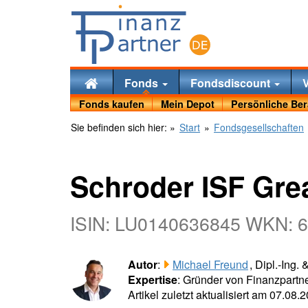
Fonds
Fondsdiscount
Fonds kaufen
Mein Depot
Persönliche Be
Sie befinden sich hier:
»
Start
»
Fondsgesellschaften
Schroder ISF Gre
ISIN: LU0140636845 WKN: 
Autor
:
Michael Freund
, Dipl.-Ing.
Expertise
: Gründer von Finanzpartne
Artikel zuletzt aktualisiert am 07.08.