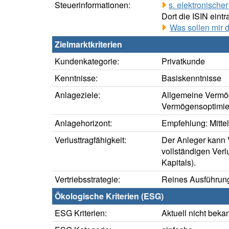
Steuerinformationen:
s. elektronisch
Dort die ISIN eintr
Was sollen mir 
Zielmarktkriterien
Kundenkategorie:
Privatkunde
Kenntnisse:
Basiskenntnisse
Anlageziele:
Allgemeine Vermö
Vermögensoptimie
Anlagehorizont:
Empfehlung: Mittelf
Verlusttragfähigkeit:
Der Anleger kann V
vollständigen Verl
Kapitals).
Vertriebsstrategie:
Reines Ausführung
Ökologische Kriterien (ESG)
ESG Kriterien:
Aktuell nicht beka