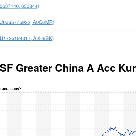
40637140, 633844)
(LU0365775922, A0Q2MR)
(LU1725194317, A2H9SK)
ISF Greater China A Acc Kur