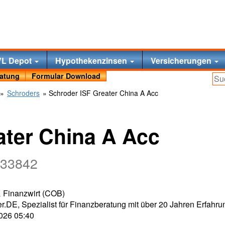
VL Depot
Hypothekenzinsen
Versicherungen
ratung
Formular Download
»
Schroders
» Schroder ISF Greater China A Acc
ater China A Acc
633842
 & Finanzwirt (COB)
r.DE, Spezialist für Finanzberatung mit über 20 Jahren Erfahru
2026 05:40