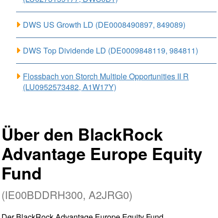
DWS US Growth LD (DE0008490897, 849089)
DWS Top Dividende LD (DE0009848119, 984811)
Flossbach von Storch Multiple Opportunities II R
(LU0952573482, A1W17Y)
Über den BlackRock
Advantage Europe Equity
Fund
(IE00BDDRH300, A2JRG0)
Der BlackRock Advantage Europe Equity Fund