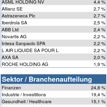
ASML HOLDING NV
4,4 %
Allianz SE
2,7 %
Astrazeneca Plc
2,7 %
Iberdrola SA
2,5 %
ABB Ltd
2,4 %
Novartis AG
2,2 %
Intesa Sanpaolo SPA
2,2 %
L AIR LIQUIDE SA POUR L
2,2 %
AXA SA
2,0 %
ROCHE HOLDING AG
1,9 %
Sektor / Branchenaufteilung
Finanzen
24,8 %
Industrie / Investitions
19,4 %
Gesundheit / Healthcare
15,1 %