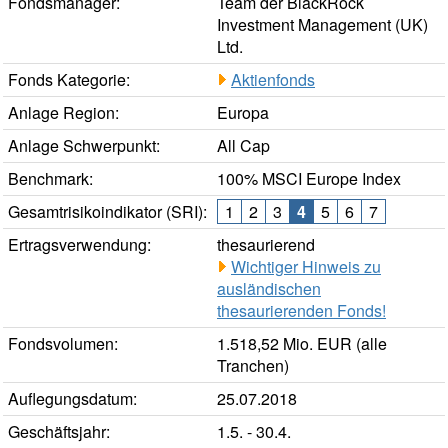
Fondsmanager:
Team der BlackRock
Investment Management (UK)
Ltd.
Fonds Kategorie:
Aktienfonds
Anlage Region:
Europa
Anlage Schwerpunkt:
All Cap
Benchmark:
100% MSCI Europe Index
Gesamtrisikoindikator (SRI):
1
2
3
4
5
6
7
Ertragsverwendung:
thesaurierend
Wichtiger Hinweis zu
ausländischen
thesaurierenden Fonds!
Fondsvolumen:
1.518,52 Mio. EUR (alle
Tranchen)
Auflegungsdatum:
25.07.2018
Geschäftsjahr:
1.5. - 30.4.