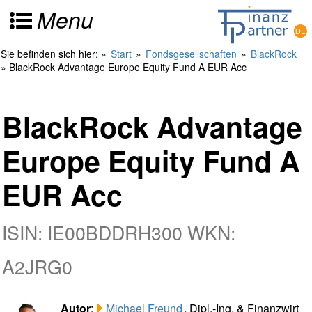
Menu
Sie befinden sich hier:
»
Start
»
Fondsgesellschaften
»
BlackRock
» BlackRock Advantage Europe Equity Fund A EUR Acc
BlackRock Advantage
Europe Equity Fund A
EUR Acc
ISIN: IE00BDDRH300 WKN:
A2JRG0
Autor
:
Michael Freund
, Dipl.-Ing. & Finanzwirt