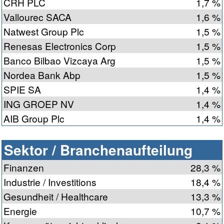
CRH PLC
1,7 %
Vallourec SACA
1,6 %
Natwest Group Plc
1,5 %
Renesas Electronics Corp
1,5 %
Banco Bilbao Vizcaya Arg
1,5 %
Nordea Bank Abp
1,5 %
SPIE SA
1,4 %
ING GROEP NV
1,4 %
AIB Group Plc
1,4 %
Sektor / Branchenaufteilung
Finanzen
28,3 %
Industrie / Investitions
18,4 %
Gesundheit / Healthcare
13,3 %
Energie
10,7 %