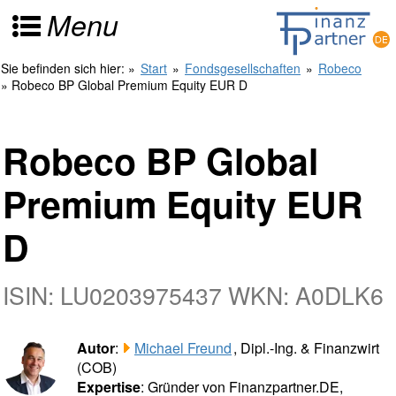
Menu
Sie befinden sich hier:
»
Start
»
Fondsgesellschaften
»
Robeco
» Robeco BP Global Premium Equity EUR D
Robeco BP Global
Premium Equity EUR
D
ISIN: LU0203975437 WKN: A0DLK6
Autor
:
Michael Freund
, Dipl.-Ing. & Finanzwirt
(COB)
Expertise
: Gründer von Finanzpartner.DE,