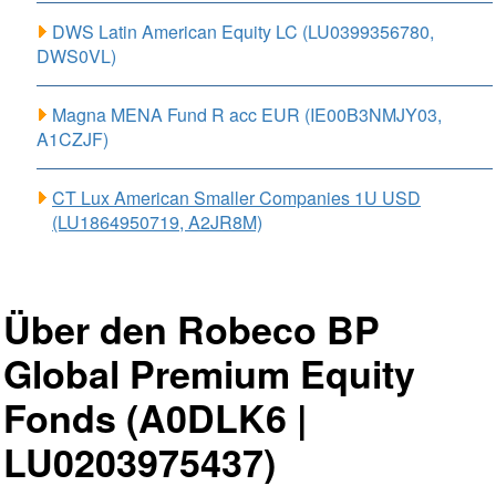
DWS Latin American Equity LC (LU0399356780,
DWS0VL)
Magna MENA Fund R acc EUR (IE00B3NMJY03,
A1CZJF)
CT Lux American Smaller Companies 1U USD
(LU1864950719, A2JR8M)
Über den Robeco BP
Global Premium Equity
Fonds (A0DLK6 |
LU0203975437)