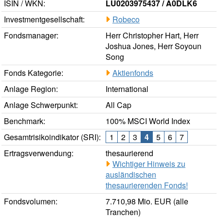
ISIN / WKN:
LU0203975437 / A0DLK6
Investmentgesellschaft:
Robeco
Fondsmanager:
Herr Christopher Hart, Herr
Joshua Jones, Herr Soyoun
Song
Fonds Kategorie:
Aktienfonds
Anlage Region:
International
Anlage Schwerpunkt:
All Cap
Benchmark:
100% MSCI World Index
Gesamtrisikoindikator (SRI):
1
2
3
4
5
6
7
Ertragsverwendung:
thesaurierend
Wichtiger Hinweis zu
ausländischen
thesaurierenden Fonds!
Fondsvolumen:
7.710,98 Mio. EUR (alle
Tranchen)