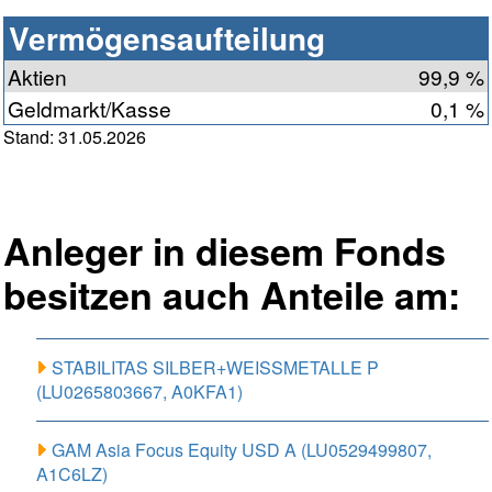
Vermögensaufteilung
Aktien
99,9 %
Geldmarkt/Kasse
0,1 %
Stand: 31.05.2026
Anleger in diesem Fonds
besitzen auch Anteile am:
STABILITAS SILBER+WEISSMETALLE P
(LU0265803667, A0KFA1)
GAM Asia Focus Equity USD A (LU0529499807,
A1C6LZ)