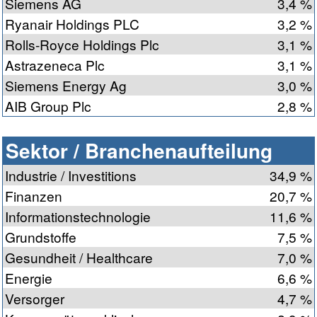
Siemens AG
3,4 %
Ryanair Holdings PLC
3,2 %
Rolls-Royce Holdings Plc
3,1 %
Astrazeneca Plc
3,1 %
Siemens Energy Ag
3,0 %
AIB Group Plc
2,8 %
Sektor / Branchenaufteilung
Industrie / Investitions
34,9 %
Finanzen
20,7 %
Informationstechnologie
11,6 %
Grundstoffe
7,5 %
Gesundheit / Healthcare
7,0 %
Energie
6,6 %
Versorger
4,7 %