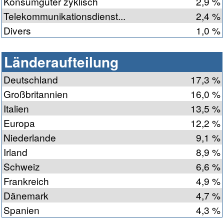
Konsumgüter zyklisch
2,9 %
Telekommunikationsdienst...
2,4 %
Divers
1,0 %
Länderaufteilung
Deutschland
17,3 %
Großbritannien
16,0 %
Italien
13,5 %
Europa
12,2 %
Niederlande
9,1 %
Irland
8,9 %
Schweiz
6,6 %
Frankreich
4,9 %
Dänemark
4,7 %
Spanien
4,3 %