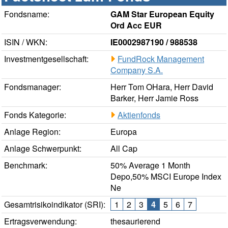
Fondsname:
GAM Star European Equity
Ord Acc EUR
ISIN / WKN:
IE0002987190 / 988538
Investmentgesellschaft:
FundRock Management
Company S.A.
Fondsmanager:
Herr Tom OHara, Herr David
Barker, Herr Jamie Ross
Fonds Kategorie:
Aktienfonds
Anlage Region:
Europa
Anlage Schwerpunkt:
All Cap
Benchmark:
50% Average 1 Month
Depo,50% MSCI Europe Index
Ne
Gesamtrisikoindikator (SRI):
1
2
3
4
5
6
7
Ertragsverwendung:
thesaurierend