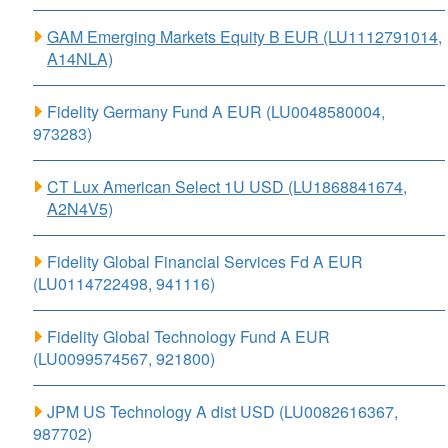
GAM Emerging Markets Equity B EUR (LU1112791014,
A14NLA)
Fidelity Germany Fund A EUR (LU0048580004,
973283)
CT Lux American Select 1U USD (LU1868841674,
A2N4V5)
Fidelity Global Financial Services Fd A EUR
(LU0114722498, 941116)
Fidelity Global Technology Fund A EUR
(LU0099574567, 921800)
JPM US Technology A dist USD (LU0082616367,
987702)