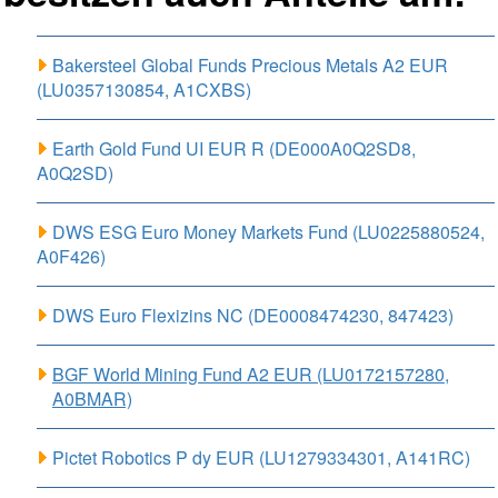
Bakersteel Global Funds Precious Metals A2 EUR
(LU0357130854, A1CXBS)
Earth Gold Fund UI EUR R (DE000A0Q2SD8,
A0Q2SD)
DWS ESG Euro Money Markets Fund (LU0225880524,
A0F426)
DWS Euro Flexizins NC (DE0008474230, 847423)
BGF World Mining Fund A2 EUR (LU0172157280,
A0BMAR)
Pictet Robotics P dy EUR (LU1279334301, A141RC)