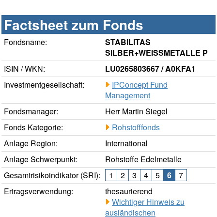
Factsheet zum Fonds
Fondsname:
STABILITAS
SILBER+WEISSMETALLE P
ISIN / WKN:
LU0265803667 / A0KFA1
Investmentgesellschaft:
IPConcept Fund
Management
Fondsmanager:
Herr Martin Siegel
Fonds Kategorie:
Rohstofffonds
Anlage Region:
International
Anlage Schwerpunkt:
Rohstoffe Edelmetalle
Gesamtrisikoindikator (SRI):
1
2
3
4
5
6
7
Ertragsverwendung:
thesaurierend
Wichtiger Hinweis zu
ausländischen