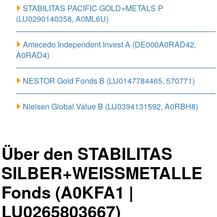
STABILITAS PACIFIC GOLD+METALS P
(LU0290140358, A0ML6U)
Antecedo Independent Invest A (DE000A0RAD42,
A0RAD4)
NESTOR Gold Fonds B (LU0147784465, 570771)
Nielsen Global Value B (LU0394131592, A0RBH8)
Über den STABILITAS
SILBER+WEISSMETALLE
Fonds (A0KFA1 |
LU0265803667)