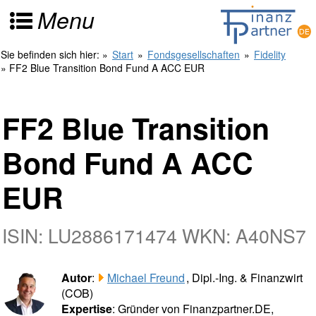
Menu
Sie befinden sich hier:
»
Start
»
Fondsgesellschaften
»
Fidelity
» FF2 Blue Transition Bond Fund A ACC EUR
FF2 Blue Transition
Bond Fund A ACC
EUR
ISIN: LU2886171474 WKN: A40NS7
Autor
:
Michael Freund
, Dipl.-Ing. & Finanzwirt
(COB)
Expertise
: Gründer von Finanzpartner.DE,