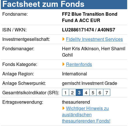
Factsheet zum Fonds
Fondsname:
FF2 Blue Transition Bond
Fund A ACC EUR
ISIN / WKN:
LU2886171474 / A40NS7
Investmentgesellschaft:
Fidelity Investment Services
Fondsmanager:
Herr Kris Atkinson, Herr Shamil
Gohil
Fonds Kategorie:
Rentenfonds
Anlage Region:
International
Anlage Schwerpunkt:
gemischt Investment Grade
Gesamtrisikoindikator (SRI):
1
2
3
4
5
6
7
Ertragsverwendung:
thesaurierend
Wichtiger Hinweis zu
ausländischen
thesaurierenden Fonds!