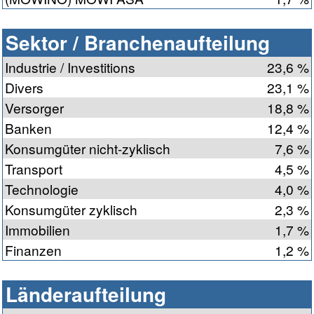
Sektor / Branchenaufteilung
Industrie / Investitions
23,6 %
Divers
23,1 %
Versorger
18,8 %
Banken
12,4 %
Konsumgüter nicht-zyklisch
7,6 %
Transport
4,5 %
Technologie
4,0 %
Konsumgüter zyklisch
2,3 %
Immobilien
1,7 %
Finanzen
1,2 %
Länderaufteilung