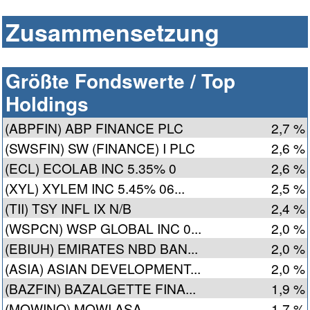
Zusammensetzung
Größte Fondswerte / Top
Holdings
(ABPFIN) ABP FINANCE PLC
2,7 %
(SWSFIN) SW (FINANCE) I PLC
2,6 %
(ECL) ECOLAB INC 5.35% 0
2,6 %
(XYL) XYLEM INC 5.45% 06...
2,5 %
(TII) TSY INFL IX N/B
2,4 %
(WSPCN) WSP GLOBAL INC 0...
2,0 %
(EBIUH) EMIRATES NBD BAN...
2,0 %
(ASIA) ASIAN DEVELOPMENT...
2,0 %
(BAZFIN) BAZALGETTE FINA...
1,9 %
(MOWINO) MOWI ASA
1,7 %