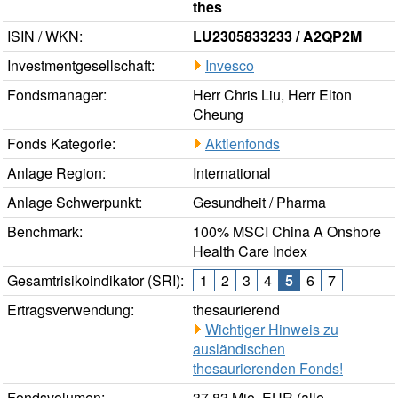
thes
ISIN / WKN:
LU2305833233 / A2QP2M
Investmentgesellschaft:
Invesco
Fondsmanager:
Herr Chris Liu, Herr Elton
Cheung
Fonds Kategorie:
Aktienfonds
Anlage Region:
International
Anlage Schwerpunkt:
Gesundheit / Pharma
Benchmark:
100% MSCI China A Onshore
Health Care Index
Gesamtrisikoindikator (SRI):
1
2
3
4
5
6
7
Ertragsverwendung:
thesaurierend
Wichtiger Hinweis zu
ausländischen
thesaurierenden Fonds!
Fondsvolumen:
37,83 Mio. EUR (alle