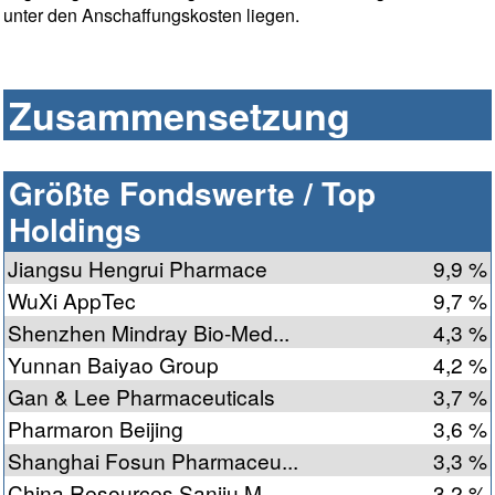
unter den Anschaffungskosten liegen.
Zusammensetzung
Größte Fondswerte / Top
Holdings
Jiangsu Hengrui Pharmace
9,9 %
WuXi AppTec
9,7 %
Shenzhen Mindray Bio-Med...
4,3 %
Yunnan Baiyao Group
4,2 %
Gan & Lee Pharmaceuticals
3,7 %
Pharmaron Beijing
3,6 %
Shanghai Fosun Pharmaceu...
3,3 %
China Resources Sanjiu M...
3,2 %