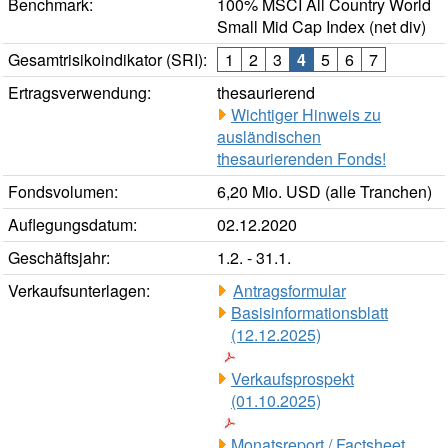
Benchmark:
100% MSCI All Country World
Small Mid Cap Index (net div)
Gesamtrisikoindikator (SRI):
1
2
3
4
5
6
7
Ertragsverwendung:
thesaurierend
Wichtiger Hinweis zu
ausländischen
thesaurierenden Fonds!
Fondsvolumen:
6,20 Mio. USD (alle Tranchen)
Auflegungsdatum:
02.12.2020
Geschäftsjahr:
1.2. - 31.1.
Verkaufsunterlagen:
Antragsformular
Basisinformationsblatt
(12.12.2025)
Verkaufsprospekt
(01.10.2025)
Monatsreport / Factsheet