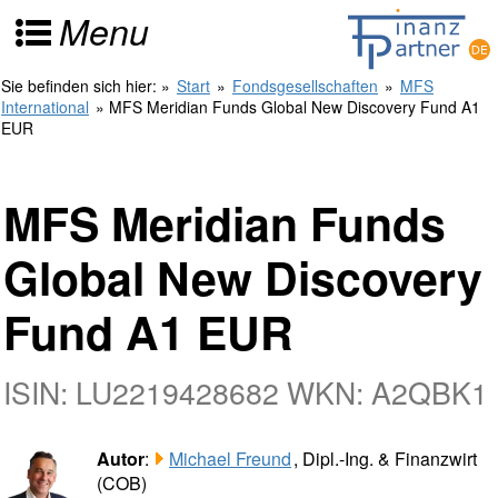
Menu
Sie befinden sich hier:
»
Start
»
Fondsgesellschaften
»
MFS
International
» MFS Meridian Funds Global New Discovery Fund A1
EUR
MFS Meridian Funds
Global New Discovery
Fund A1 EUR
ISIN: LU2219428682 WKN: A2QBK1
Autor
:
Michael Freund
, Dipl.-Ing. & Finanzwirt
(COB)