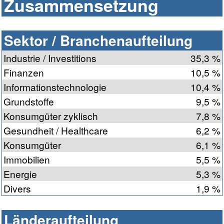
Zusammensetzung
Sektor / Branchenaufteilung
Industrie / Investitions
35,3 %
Finanzen
10,5 %
Informationstechnologie
10,4 %
Grundstoffe
9,5 %
Konsumgüter zyklisch
7,8 %
Gesundheit / Healthcare
6,2 %
Konsumgüter
6,1 %
Immobilien
5,5 %
Energie
5,3 %
Divers
1,9 %
Länderaufteilung