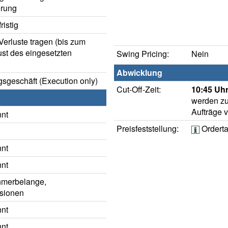
rung
istig
erluste tragen (bis zum
ust des eingesetzten
Swing Pricing:
Nein
Abwicklung
sgeschäft (Execution only)
Cut-Off-Zeit:
10:45 Uhr
werden zu
Aufträge 
nnt
Preisfeststellung:
Ordert
nnt
nnt
hmerbelange,
sionen
nnt
nnt