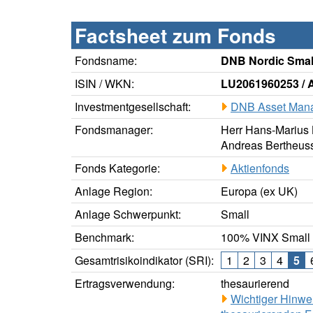
Factsheet zum Fonds
Fondsname:
DNB Nordic Sma
ISIN / WKN:
LU2061960253 /
Investmentgesellschaft:
DNB Asset Mana
Fondsmanager:
Herr Hans-Marius 
Andreas Bertheus
Fonds Kategorie:
Aktienfonds
Anlage Region:
Europa (ex UK)
Anlage Schwerpunkt:
Small
Benchmark:
100% VINX Small
Gesamtrisikoindikator (SRI):
1
2
3
4
5
Ertragsverwendung:
thesaurierend
Wichtiger Hinwe