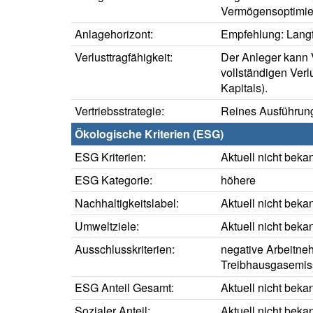
Vermögensoptimie
Anlagehorizont:
Empfehlung: Langfr
Verlusttragfähigkeit:
Der Anleger kann V
vollständigen Verl
Kapitals).
Vertriebsstrategie:
Reines Ausführung
Ökologische Kriterien (ESG)
ESG Kriterien:
Aktuell nicht beka
ESG Kategorie:
höhere
Nachhaltigkeitslabel:
Aktuell nicht beka
Umweltziele:
Aktuell nicht beka
Ausschlusskriterien:
negative Arbeitne
Treibhausgasemis
ESG Anteil Gesamt:
Aktuell nicht beka
Sozialer Anteil:
Aktuell nicht beka