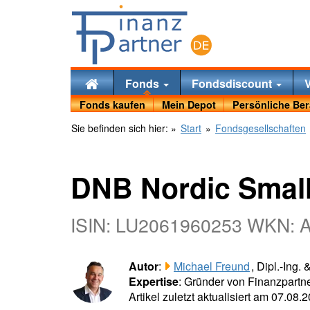
Fonds
Fondsdiscount
Fonds kaufen
Mein Depot
Persönliche Be
Sie befinden sich hier:
»
Start
»
Fondsgesellschaften
DNB Nordic Smal
ISIN: LU2061960253 WKN:
Autor
:
Michael Freund
, Dipl.-Ing.
Expertise
: Gründer von Finanzpartne
Artikel zuletzt aktualisiert am 07.08.