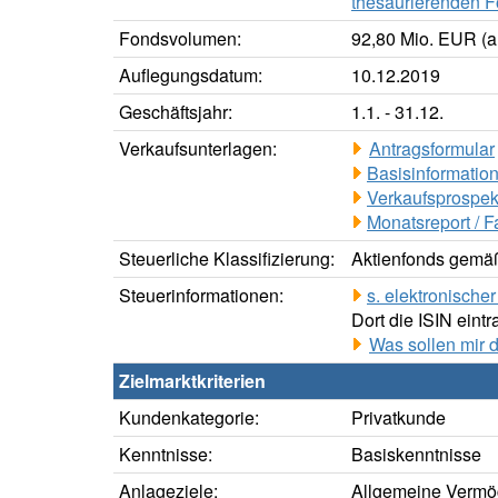
thesaurierenden F
Fondsvolumen:
92,80 Mio. EUR (a
Auflegungsdatum:
10.12.2019
Geschäftsjahr:
1.1. - 31.12.
Verkaufsunterlagen:
Antragsformular
Basisinformation
Verkaufsprospek
Monatsreport / F
Steuerliche Klassifizierung:
Aktienfonds gemäß
Steuerinformationen:
s. elektronisch
Dort die ISIN eintr
Was sollen mir 
Zielmarktkriterien
Kundenkategorie:
Privatkunde
Kenntnisse:
Basiskenntnisse
Anlageziele:
Allgemeine Vermö