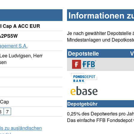
Informationen z
ll Cap A ACC EUR
Je nach gewählter Depotstelle 
 A2PS5W
Mindestanlagen und Depotkost
gement S.A.
Depotstelle
V
Lee Ludvigsen, Herr
sen
 Cap
Depotgebühr
6
7
0,25% des Depotwertes pro Jahr
Das einfache FFB Fondsdepot w
is zu ausländischen