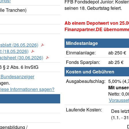
onds!
FFB Fondsdepot Junior: Kosten
seinen 18. Geburtstag feiert.
lle Tranchen)
Ab einem Depotwert von 25.0
Finanzpartner.DE übernomm
Mindestanlage
sblatt (26.05.2026)
t (18.05.2026)
Einmalanlage:
ab 250 €
actsheet (30.06.2026)
Fonds Sparplan:
ab 25 €
 § 2 Abs. 6 InvStG
Kosten und Gebühren
er Bundesanzeiger
Ausgabeaufschlag:
5,00% (4,
agen.
Mit unse
diese Informationen sagen?
Netto: 0,
Vorausset
Laufende Kosten:
Des letz
(1.1. - 31
gensbildung /