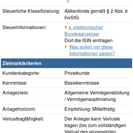
Steuerliche Klassifizierung:
Aktienfonds gemäß § 2 Abs. 6
InvStG
Steuerinformationen:
s. elektronischer
Bundesanzeiger
Dort die ISIN eintragen.
Was sollen mir diese
Informationen sagen?
Zielmarktkriterien
Kundenkategorie:
Privatkunde
Kenntnisse:
Basiskenntnisse
Anlageziele:
Allgemeine Vermögensbildung
/ Vermögensoptimierung
Anlagehorizont:
Empfehlung: Mittelfristig
Verlusttragfähigkeit:
Der Anleger kann Verluste
tragen (bis zum vollständigen
Verlust des eingesetzten