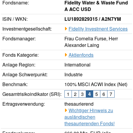
Fondsname:
Fidelity Water & Waste Fund
A ACC USD
ISIN / WKN:
LU1892829315 / A2N7YM
Investmentgesellschaft:
Fidelity Investment Services
Fondsmanager:
Frau Cornelia Furse, Herr
Alexander Laing
Fonds Kategorie:
Aktienfonds
Anlage Region:
International
Anlage Schwerpunkt:
Industrie
Benchmark:
100% MSCI ACWI Index (Net)
Gesamtrisikoindikator (SRI):
1
2
3
4
5
6
7
Ertragsverwendung:
thesaurierend
Wichtiger Hinweis zu
ausländischen
thesaurierenden Fonds!