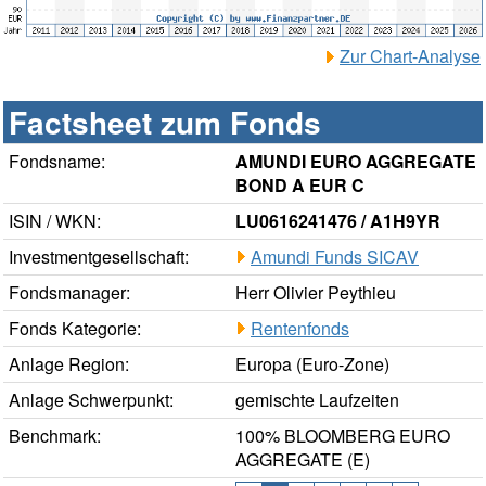
Zur Chart-Analyse
Factsheet zum Fonds
Fondsname:
AMUNDI EURO AGGREGATE
BOND A EUR C
ISIN / WKN:
LU0616241476 / A1H9YR
Investmentgesellschaft:
Amundi Funds SICAV
Fondsmanager:
Herr Olivier Peythieu
Fonds Kategorie:
Rentenfonds
Anlage Region:
Europa (Euro-Zone)
Anlage Schwerpunkt:
gemischte Laufzeiten
Benchmark:
100% BLOOMBERG EURO
AGGREGATE (E)