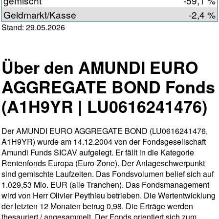
gemischt
-59,1 %
Geldmarkt/Kasse
-2,4 %
Stand: 29.05.2026
Über den AMUNDI EURO
AGGREGATE BOND Fonds
(A1H9YR | LU0616241476)
Der AMUNDI EURO AGGREGATE BOND (LU0616241476,
A1H9YR) wurde am 14.12.2004 von der Fondsgesellschaft
Amundi Funds SICAV aufgelegt. Er fällt in die Kategorie
Rentenfonds Europa (Euro-Zone). Der Anlageschwerpunkt
sind gemischte Laufzeiten. Das Fondsvolumen belief sich auf
1.029,53 Mio. EUR (alle Tranchen). Das Fondsmanagement
wird von Herr Olivier Peythieu betrieben. Die Wertentwicklung
der letzten 12 Monaten betrug 0,98. Die Erträge werden
thesauriert / angesammelt. Der Fonds orientiert sich zum