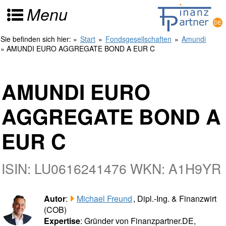
Menu
Sie befinden sich hier:
»
Start
»
Fondsgesellschaften
»
Amundi
» AMUNDI EURO AGGREGATE BOND A EUR C
AMUNDI EURO
AGGREGATE BOND A
EUR C
ISIN: LU0616241476 WKN: A1H9YR
Autor
:
Michael Freund
, Dipl.-Ing. & Finanzwirt
(COB)
Expertise
: Gründer von Finanzpartner.DE,