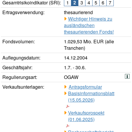
Gesamtrisikoindikator (SRI):
1
2
3
4
5
6
7
Ertragsverwendung:
thesaurierend
Wichtiger Hinweis zu
ausländischen
thesaurierenden Fonds!
Fondsvolumen:
1.029,53 Mio. EUR (alle
Tranchen)
Auflegungsdatum:
14.12.2004
Geschäftsjahr:
1.7. - 30.6.
Regulierungsart:
OGAW
Verkaufsunterlagen:
Antragsformular
Basisinformationsblatt
(15.05.2026)
Verkaufsprospekt
(01.06.2025)