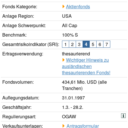
Fonds Kategorie:
Aktienfonds
Anlage Region:
USA
Anlage Schwerpunkt:
All Cap
Benchmark:
100% S
Gesamtrisikoindikator (SRI):
1
2
3
4
5
6
7
Ertragsverwendung:
thesaurierend
Wichtiger Hinweis zu
ausländischen
thesaurierenden Fonds!
Fondsvolumen:
434,61 Mio. USD (alle
Tranchen)
Auflegungsdatum:
31.01.1997
Geschäftsjahr:
1.3. - 28.2.
Regulierungsart:
OGAW
Verkaufsunterlagen:
Antragsformular