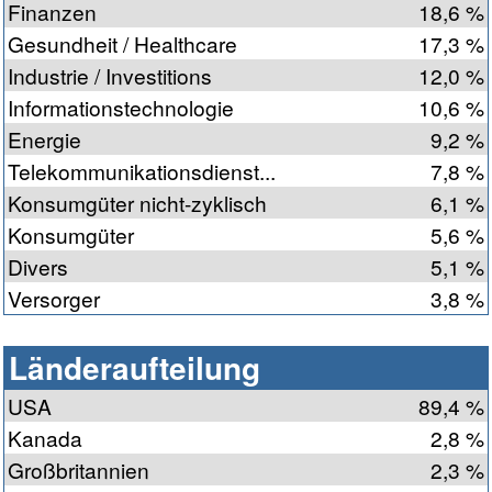
Finanzen
18,6 %
Gesundheit / Healthcare
17,3 %
Industrie / Investitions
12,0 %
Informationstechnologie
10,6 %
Energie
9,2 %
Telekommunikationsdienst...
7,8 %
Konsumgüter nicht-zyklisch
6,1 %
Konsumgüter
5,6 %
Divers
5,1 %
Versorger
3,8 %
Länderaufteilung
USA
89,4 %
Kanada
2,8 %
Großbritannien
2,3 %