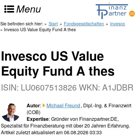
Menu
Sie befinden sich hier:
»
Start
»
Fondsgesellschaften
»
Invesco
» Invesco US Value Equity Fund A thes
Invesco US Value
Equity Fund A thes
ISIN: LU0607513826 WKN: A1JDBR
Autor
:
Michael Freund
, Dipl.-Ing. & Finanzwirt
(COB)
Expertise
: Gründer von Finanzpartner.DE,
Spezialist für Finanzberatung mit über 20 Jahren Erfahrung.
Artikel zuletzt aktualisiert am 06.08.2026 03:33