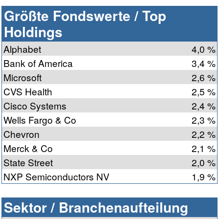
Größte Fondswerte / Top
Holdings
Alphabet
4,0 %
Bank of America
3,4 %
Microsoft
2,6 %
CVS Health
2,5 %
Cisco Systems
2,4 %
Wells Fargo & Co
2,3 %
Chevron
2,2 %
Merck & Co
2,1 %
State Street
2,0 %
NXP Semiconductors NV
1,9 %
Sektor / Branchenaufteilung