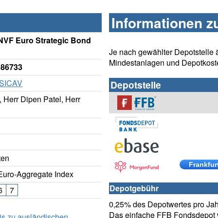
Informationen z
NVF Euro Strategic Bond
Je nach gewählter Depotstelle 
Mindestanlagen und Depotkost
986733
 SICAV
Depotstelle
 Herr Dipen Patel, Herr
ten
Frankfur
uro-Aggregate Index
Depotgebühr
6
7
0,25% des Depotwertes pro Jahr
Das einfache FFB Fondsdepot w
is zu ausländischen