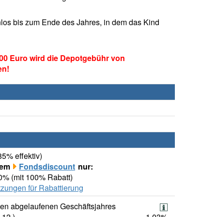
los bis zum Ende des Jahres, in dem das Kind
00 Euro wird die Depotgebühr von
en!
85% effektiv)
rem
Fondsdiscount
nur:
00% (mit 100% Rabatt)
zungen für Rabattierung
ten abgelaufenen Geschäftsjahres
.12.)
1,03%