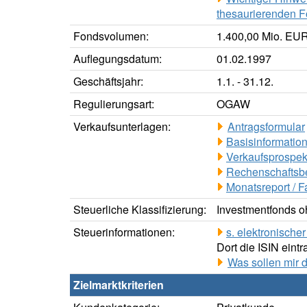
thesaurierenden F
Fondsvolumen:
1.400,00 Mio. EUR
Auflegungsdatum:
01.02.1997
Geschäftsjahr:
1.1. - 31.12.
Regulierungsart:
OGAW
Verkaufsunterlagen:
Antragsformular
Basisinformation
Verkaufsprospek
Rechenschaftsbe
Monatsreport / F
Steuerliche Klassifizierung:
Investmentfonds oh
Steuerinformationen:
s. elektronisch
Dort die ISIN eintr
Was sollen mir 
Zielmarktkriterien