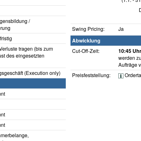
gensbildung /
rung
Swing Pricing:
Ja
ristig
Abwicklung
erluste tragen (bis zum
Cut-Off-Zeit:
10:45 Uhr
ust des eingesetzten
werden zu
Aufträge 
sgeschäft (Execution only)
Preisfeststellung:
Ordert
nnt
nnt
nnt
hmerbelange,