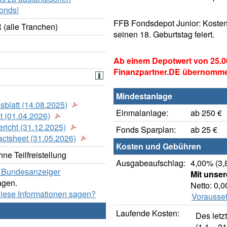
onds!
FFB Fondsdepot Junior: Kosten
 (alle Tranchen)
seinen 18. Geburtstag feiert.
Ab einem Depotwert von 25.0
Finanzpartner.DE übernomm
Mindestanlage
sblatt (14.08.2025)
Einmalanlage:
ab 250 €
t (01.04.2026)
richt (31.12.2025)
Fonds Sparplan:
ab 25 €
actsheet (31.05.2026)
Kosten und Gebühren
ne Teilfreistellung
Ausgabeaufschlag:
4,00% (3,
er Bundesanzeiger
Mit unse
agen.
Netto: 0,
diese Informationen sagen?
Vorausset
Laufende Kosten:
Des letz
(1.1. - 31