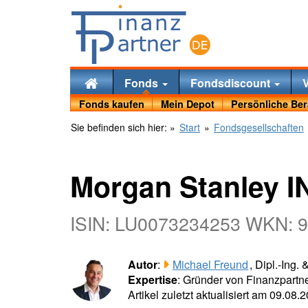
Fonds
Fondsdiscount
Fonds kaufen
Mein Depot
Persönliche Be
Sie befinden sich hier:
»
Start
»
Fondsgesellschaften
Morgan Stanley I
ISIN: LU0073234253 WKN: 
Autor
:
Michael Freund
, Dipl.-Ing.
Expertise
: Gründer von Finanzpartne
Artikel zuletzt aktualisiert am 09.08.