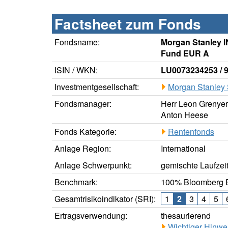
Factsheet zum Fonds
Fondsname:
Morgan Stanley I
Fund EUR A
ISIN / WKN:
LU0073234253 / 
Investmentgesellschaft:
Morgan Stanley
Fondsmanager:
Herr Leon Grenyer,
Anton Heese
Fonds Kategorie:
Rentenfonds
Anlage Region:
International
Anlage Schwerpunkt:
gemischte Laufzei
Benchmark:
100% Bloomberg E
Gesamtrisikoindikator (SRI):
1
2
3
4
5
Ertragsverwendung:
thesaurierend
Wichtiger Hinwe