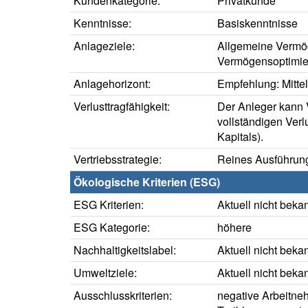
Kundenkategorie:
Privatkunde
Kenntnisse:
Basiskenntnisse
Anlageziele:
Allgemeine Vermö
Vermögensoptimie
Anlagehorizont:
Empfehlung: Mittelf
Verlusttragfähigkeit:
Der Anleger kann V
vollständigen Verl
Kapitals).
Vertriebsstrategie:
Reines Ausführung
Ökologische Kriterien (ESG)
ESG Kriterien:
Aktuell nicht beka
ESG Kategorie:
höhere
Nachhaltigkeitslabel:
Aktuell nicht beka
Umweltziele:
Aktuell nicht beka
Ausschlusskriterien:
negative Arbeitne