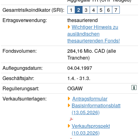
Gesamtrisikoindikator (SRI):
1
2
3
4
5
6
7
Ertragsverwendung:
thesaurierend
Wichtiger Hinweis zu
ausländischen
thesaurierenden Fonds!
Fondsvolumen:
284,16 Mio. CAD (alle
Tranchen)
Auflegungsdatum:
04.04.1997
Geschäftsjahr:
1.4. - 31.3.
Regulierungsart:
OGAW
Verkaufsunterlagen:
Antragsformular
Basisinformationsblatt
(13.05.2026)
Verkaufsprospekt
(10.03.2026)