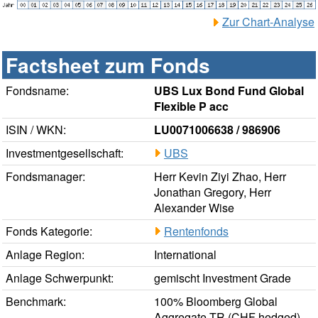
Zur Chart-Analyse
Factsheet zum Fonds
Fondsname:
UBS Lux Bond Fund Global
Flexible P acc
ISIN / WKN:
LU0071006638 / 986906
Investmentgesellschaft:
UBS
Fondsmanager:
Herr Kevin Ziyi Zhao, Herr
Jonathan Gregory, Herr
Alexander Wise
Fonds Kategorie:
Rentenfonds
Anlage Region:
International
Anlage Schwerpunkt:
gemischt Investment Grade
Benchmark:
100% Bloomberg Global
Aggregate TR (CHF hedged)