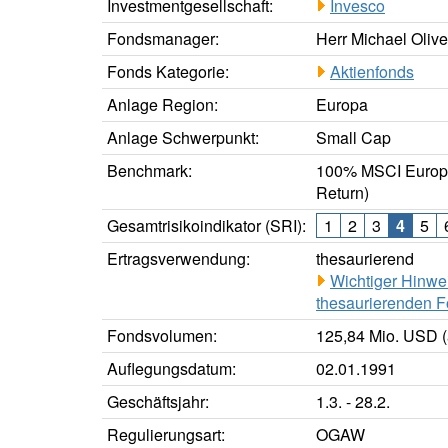
Investmentgesellschaft:
Invesco
Fondsmanager:
Herr Michael Oliv
Fonds Kategorie:
Aktienfonds
Anlage Region:
Europa
Anlage Schwerpunkt:
Small Cap
Benchmark:
100% MSCI Europe
Return)
Gesamtrisikoindikator (SRI):
1
2
3
4
5
Ertragsverwendung:
thesaurierend
Wichtiger Hinwe
thesaurierenden F
Fondsvolumen:
125,84 Mio. USD (
Auflegungsdatum:
02.01.1991
Geschäftsjahr:
1.3. - 28.2.
Regulierungsart:
OGAW