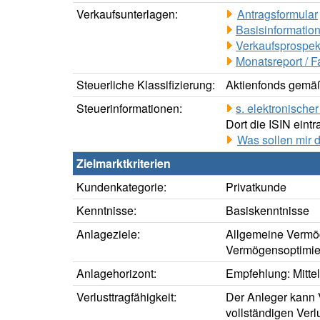
Verkaufsunterlagen:
Antragsformular
Basisinformation
Verkaufsprospek
Monatsreport / F
Steuerliche Klassifizierung:
Aktienfonds gemäß
Steuerinformationen:
s. elektronisch
Dort die ISIN eintr
Was sollen mir 
Zielmarktkriterien
Kundenkategorie:
Privatkunde
Kenntnisse:
Basiskenntnisse
Anlageziele:
Allgemeine Vermö
Vermögensoptimie
Anlagehorizont:
Empfehlung: Mittelf
Verlusttragfähigkeit:
Der Anleger kann V
vollständigen Verl