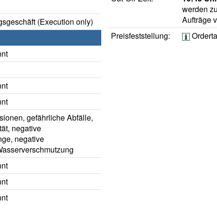
werden zu
Aufträge 
sgeschäft (Execution only)
Preisfeststellung:
Ordert
nnt
nnt
nnt
ionen, gefährliche Abfälle,
tät, negative
ge, negative
 Wasserverschmutzung
nnt
nnt
nnt