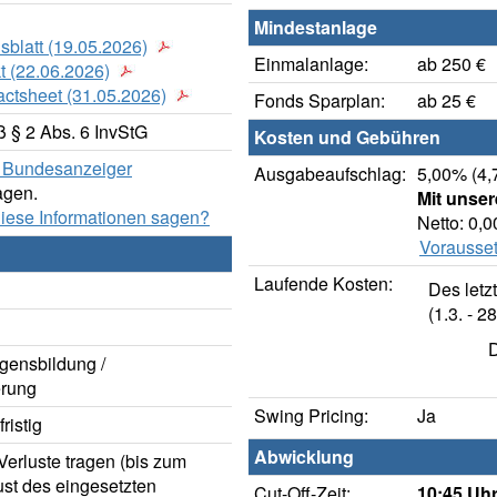
Mindestanlage
sblatt (19.05.2026)
Einmalanlage:
ab 250 €
t (22.06.2026)
actsheet (31.05.2026)
Fonds Sparplan:
ab 25 €
 § 2 Abs. 6 InvStG
Kosten und Gebühren
er Bundesanzeiger
Ausgabeaufschlag:
5,00% (4,
agen.
Mit unse
diese Informationen sagen?
Netto: 0,
Vorausset
Laufende Kosten:
Des letz
(1.3. - 28
D
gensbildung /
rung
Swing Pricing:
Ja
ristig
Abwicklung
erluste tragen (bis zum
ust des eingesetzten
Cut-Off-Zeit:
10:45 Uhr