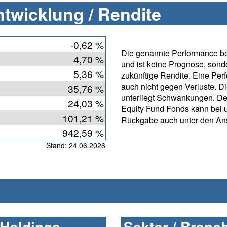
twicklung / Rendite
-0,62 %
Die genannte Performance bet
4,70 %
und ist keine Prognose, sonde
5,36 %
zukünftige Rendite. Eine Per
auch nicht gegen Verluste. D
35,76 %
unterliegt Schwankungen. D
24,03 %
Equity Fund Fonds kann bei u
101,21 %
Rückgabe auch unter den Ans
942,59 %
Stand: 24.06.2026
 Holdings
Sektor / Branc