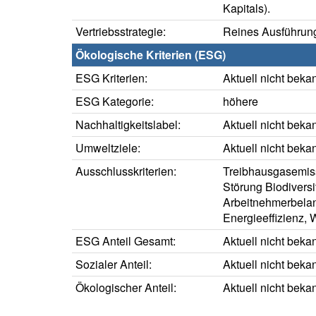
Kapitals).
Vertriebsstrategie:
Reines Ausführung
Ökologische Kriterien (ESG)
ESG Kriterien:
Aktuell nicht beka
ESG Kategorie:
höhere
Nachhaltigkeitslabel:
Aktuell nicht beka
Umweltziele:
Aktuell nicht beka
Ausschlusskriterien:
Treibhausgasemiss
Störung Biodiversi
Arbeitnehmerbelan
Energieeffizienz,
ESG Anteil Gesamt:
Aktuell nicht beka
Sozialer Anteil:
Aktuell nicht beka
Ökologischer Anteil:
Aktuell nicht beka