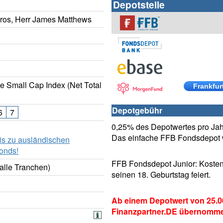
Depotstelle
eros, Herr James Matthews
 Small Cap Index (Net Total
Frankfur
Depotgebühr
6
7
0,25% des Depotwertes pro Jahr
Das einfache FFB Fondsdepot w
is zu ausländischen
onds!
FFB Fondsdepot Junior: Kosten
alle Tranchen)
seinen 18. Geburtstag feiert.
Ab einem Depotwert von 25.0
Finanzpartner.DE übernomm