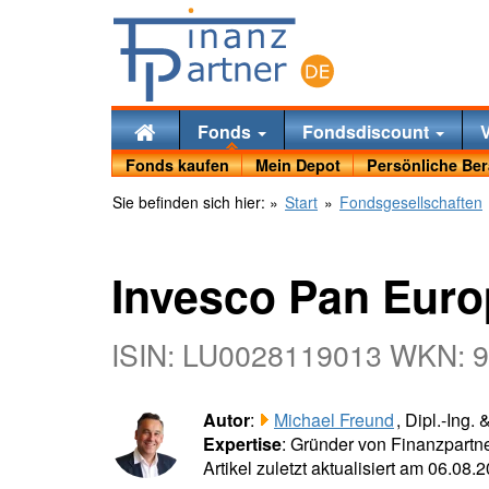
Fonds
Fondsdiscount
Fonds kaufen
Mein Depot
Persönliche Be
Sie befinden sich hier:
»
Start
»
Fondsgesellschaften
Invesco Pan Euro
ISIN: LU0028119013 WKN: 
Autor
:
Michael Freund
, Dipl.-Ing.
Expertise
: Gründer von Finanzpartne
Artikel zuletzt aktualisiert am 06.08.