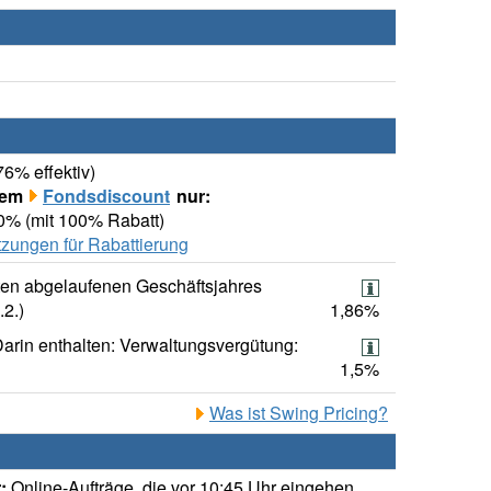
76% effektiv)
rem
Fondsdiscount
nur:
00% (mit 100% Rabatt)
zungen für Rabattierung
ten abgelaufenen Geschäftsjahres
.2.)
1,86%
arin enthalten: Verwaltungsvergütung:
1,5%
Was ist Swing Pricing?
:
Online-Aufträge, die vor 10:45 Uhr eingehen,