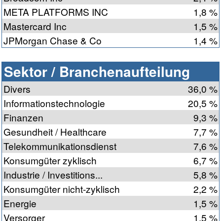
META PLATFORMS INC
1,8 %
Mastercard Inc
1,5 %
JPMorgan Chase & Co
1,4 %
Sektor / Branchenaufteilung
Divers
36,0 %
Informationstechnologie
20,5 %
Finanzen
9,3 %
Gesundheit / Healthcare
7,7 %
Telekommunikationsdienst
7,6 %
Konsumgüter zyklisch
6,7 %
Industrie / Investitions...
5,8 %
Konsumgüter nicht-zyklisch
2,2 %
Energie
1,5 %
Versorger
1,5 %