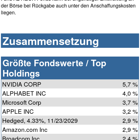
der Börse bei Rückgabe auch unter den Anschaffungskosten
liegen.
Zusammensetzung
Größte Fondswerte / Top
Holdings
NVIDIA CORP
5,7 %
ALPHABET INC
4,0 %
Microsoft Corp
3,7 %
APPLE INC
3,2 %
Hedged, 4.33%, 11/23/2029
2,9 %
Amazon.com Inc
2,9 %
Broadcom Inc
2,4 %