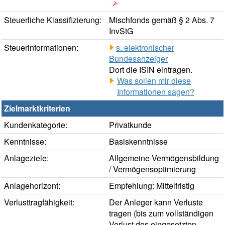
Steuerliche Klassifizierung:
Mischfonds gemäß § 2 Abs. 7
InvStG
Steuerinformationen:
s. elektronischer
Bundesanzeiger
Dort die ISIN eintragen.
Was sollen mir diese
Informationen sagen?
Zielmarktkriterien
Kundenkategorie:
Privatkunde
Kenntnisse:
Basiskenntnisse
Anlageziele:
Allgemeine Vermögensbildung
/ Vermögensoptimierung
Anlagehorizont:
Empfehlung: Mittelfristig
Verlusttragfähigkeit:
Der Anleger kann Verluste
tragen (bis zum vollständigen
Verlust des eingesetzten