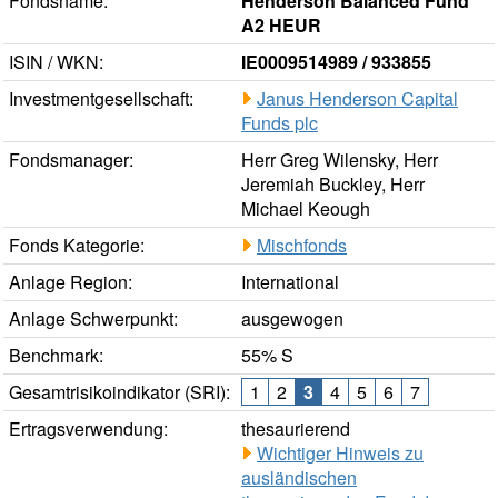
Fondsname:
Henderson Balanced Fund
A2 HEUR
ISIN / WKN:
IE0009514989 / 933855
Investmentgesellschaft:
Janus Henderson Capital
Funds plc
Fondsmanager:
Herr Greg Wilensky, Herr
Jeremiah Buckley, Herr
Michael Keough
Fonds Kategorie:
Mischfonds
Anlage Region:
International
Anlage Schwerpunkt:
ausgewogen
Benchmark:
55% S
Gesamtrisikoindikator (SRI):
1
2
3
4
5
6
7
Ertragsverwendung:
thesaurierend
Wichtiger Hinweis zu
ausländischen