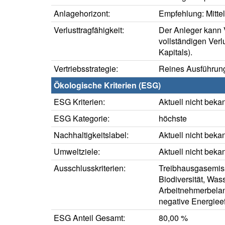
Anlagehorizont:
Empfehlung: Mittelf
Verlusttragfähigkeit:
Der Anleger kann V
vollständigen Verl
Kapitals).
Vertriebsstrategie:
Reines Ausführung
Ökologische Kriterien (ESG)
ESG Kriterien:
Aktuell nicht beka
ESG Kategorie:
höchste
Nachhaltigkeitslabel:
Aktuell nicht beka
Umweltziele:
Aktuell nicht beka
Ausschlusskriterien:
Treibhausgasemis
Biodiversität, Wa
Arbeitnehmerbelang
negative Energieef
ESG Anteil Gesamt:
80,00 %