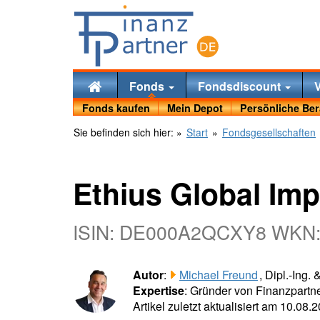
Fonds
Fondsdiscount
Fonds kaufen
Mein Depot
Persönliche Be
Sie befinden sich hier:
»
Start
»
Fondsgesellschaften
Ethius Global Imp
ISIN: DE000A2QCXY8 WKN
Autor
:
Michael Freund
, Dipl.-Ing.
Expertise
: Gründer von Finanzpartne
Artikel zuletzt aktualisiert am 10.08.