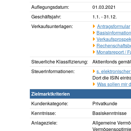
Auflegungsdatum:
01.03.2021
Geschäftsjahr:
1.1. - 31.12.
Verkaufsunterlagen:
Antragsformular
Basisinformation
Verkaufsprospek
Rechenschaftsbe
Monatsreport / F
Steuerliche Klassifizierung:
Aktienfonds gemäß
Steuerinformationen:
s. elektronisch
Dort die ISIN eintr
Was sollen mir 
Zielmarktkriterien
Kundenkategorie:
Privatkunde
Kenntnisse:
Basiskenntnisse
Anlageziele:
Allgemeine Vermö
Vermögensoptimie