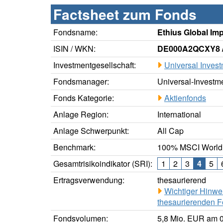
Factsheet zum Fonds
Fondsname:
Ethius Global Im
ISIN / WKN:
DE000A2QCXY8 
Investmentgesellschaft:
Universal Inves
Fondsmanager:
Universal-Investm
Fonds Kategorie:
Aktienfonds
Anlage Region:
International
Anlage Schwerpunkt:
All Cap
Benchmark:
100% MSCI World
Gesamtrisikoindikator (SRI):
1
2
3
4
5
Ertragsverwendung:
thesaurierend
Wichtiger Hinwe
thesaurierenden F
Fondsvolumen:
5,8 Mio. EUR am 