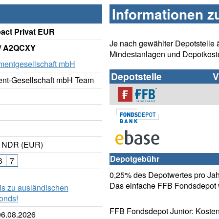
Informationen z
pact Privat EUR
Je nach gewählter Depotstelle 
/ A2QCXY
Mindestanlagen und Depotkost
tmentgesellschaft mbH
Depotstelle
V
ent-Gesellschaft mbH Team
 NDR (EUR)
Depotgebühr
6
7
0,25% des Depotwertes pro Jahr
Das einfache FFB Fondsdepot w
is zu ausländischen
onds!
FFB Fondsdepot Junior: Kosten
06.08.2026