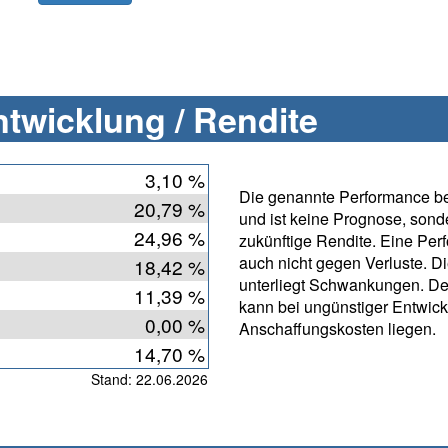
twicklung / Rendite
3,10 %
Die genannte Performance bet
20,79 %
und ist keine Prognose, sonde
24,96 %
zukünftige Rendite. Eine Per
auch nicht gegen Verluste. D
18,42 %
unterliegt Schwankungen. Der
11,39 %
kann bei ungünstiger Entwic
0,00 %
Anschaffungskosten liegen.
14,70 %
Stand: 22.06.2026