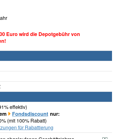
Jahr
00 Euro wird die Depotgebühr von
en!
€
91% effektiv)
rem
Fondsdiscount
nur:
00% (mit 100% Rabatt)
zungen für Rabattierung