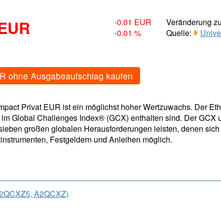
 EUR
-0.01 EUR
Veränderung z
-0.01 %
Quelle:
Unive
EUR ohne Ausgabeaufschlag kaufen
Impact Privat EUR ist ein möglichst hoher Wertzuwachs. Der Eth
 im Global Challenges Index® (GCX) enthalten sind. Der GCX u
ieben großen globalen Herausforderungen leisten, denen sich P
tinstrumenten, Festgeldern und Anleihen möglich.
00A2QCXZ5, A2QCXZ)