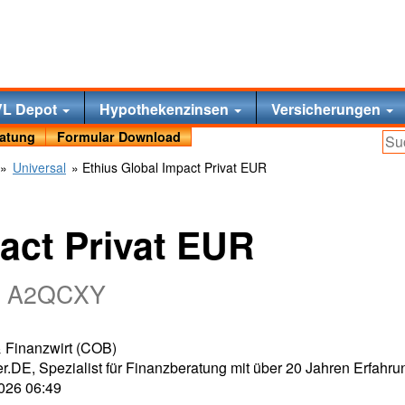
VL Depot
Hypothekenzinsen
Versicherungen
ratung
Formular Download
»
Universal
» Ethius Global Impact Privat EUR
act Privat EUR
: A2QCXY
 & Finanzwirt (COB)
r.DE, Spezialist für Finanzberatung mit über 20 Jahren Erfahru
2026 06:49