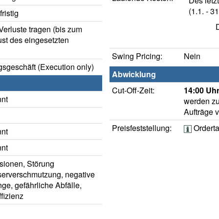
Des letz
(1.1. - 31
ristig
erluste tragen (bis zum
ust des eingesetzten
Swing Pricing:
Nein
sgeschäft (Execution only)
Abwicklung
Cut-Off-Zeit:
14:00 Uhr
nnt
werden zu
Aufträge 
Preisfeststellung:
Ordert
nnt
nnt
sionen, Störung
sserverschmutzung, negative
e, gefährliche Abfälle,
fizienz