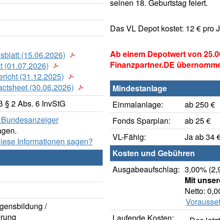
seinen 18. Geburtstag feiert.
Das VL Depot kostet: 12 € pro 
Ab einem Depotwert von 25.0
sblatt (15.06.2026)
Finanzpartner.DE übernomm
t (01.07.2026)
richt (31.12.2025)
actsheet (30.06.2026)
Mindestanlage
 § 2 Abs. 6 InvStG
Einmalanlage:
ab 250 €
er Bundesanzeiger
Fonds Sparplan:
ab 25 €
agen.
VL-Fähig:
Ja ab 34 
diese Informationen sagen?
Kosten und Gebühren
Ausgabeaufschlag:
3,00% (2,
Mit unse
Netto: 0,
Vorausset
gensbildung /
rung
Laufende Kosten: