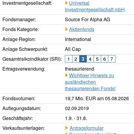
Investmentgesellschaft:
Universal
Investmentgesellschaft mbH
Fondsmanager:
Source For Alpha AG
Fonds Kategorie:
Aktienfonds
Anlage Region:
International
Anlage Schwerpunkt:
All Cap
Gesamtrisikoindikator (SRI):
1
2
3
4
5
6
7
Ertragsverwendung:
thesaurierend
Wichtiger Hinweis zu
ausländischen
thesaurierenden Fonds!
Fondsvolumen:
19,7 Mio. EUR am 05.08.2026
Auflegungsdatum:
02.09.2019
Geschäftsjahr:
1.9. - 31.8.
Verkaufsunterlagen:
Antragsformular