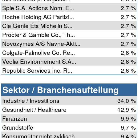
Spie S.A. Actions Nom. E...
2,7 %
Roche Holding AG Partizi...
2,7 %
Cie Génle Éts Michelin S...
2,7 %
Procter & Gamble Co., Th...
2,7 %
Novozymes A/S Navne-Akti...
2,7 %
Colgate-Palmolive Co. Re...
2,6 %
Veolia Environnement S.A...
2,6 %
Republic Services Inc. R...
2,6 %
Sektor / Branchenaufteilung
Industrie / Investitions
34,0 %
Gesundheit / Healthcare
12,9 %
Finanzen
9,9 %
Grundstoffe
9,7 %
Konsumgüter nicht-zyklisch
9,4 %