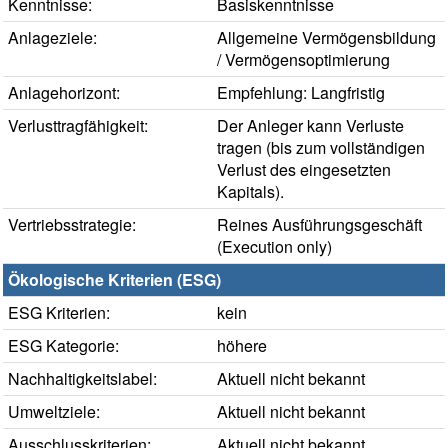
Kenntnisse:
Basiskenntnisse
Anlageziele:
Allgemeine Vermögensbildung
/ Vermögensoptimierung
Anlagehorizont:
Empfehlung: Langfristig
Verlusttragfähigkeit:
Der Anleger kann Verluste
tragen (bis zum vollständigen
Verlust des eingesetzten
Kapitals).
Vertriebsstrategie:
Reines Ausführungsgeschäft
(Execution only)
Ökologische Kriterien (ESG)
ESG Kriterien:
kein
ESG Kategorie:
höhere
Nachhaltigkeitslabel:
Aktuell nicht bekannt
Umweltziele:
Aktuell nicht bekannt
Ausschlusskriterien:
Aktuell nicht bekannt