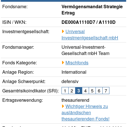
Fondsname:
Vermögensmandat Strategie
Ertrag
ISIN / WKN:
DE000A1110D7 / A1110D
Investmentgesellschaft:
Universal
Investmentgesellschaft mbH
Fondsmanager:
Universal-Investment-
Gesellschaft mbH Team
Fonds Kategorie:
Mischfonds
Anlage Region:
International
Anlage Schwerpunkt:
defensiv
Gesamtrisikoindikator (SRI):
1
2
3
4
5
6
7
Ertragsverwendung:
thesaurierend
Wichtiger Hinweis zu
ausländischen
thesaurierenden Fonds!