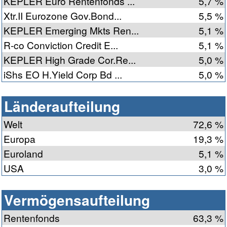
KEPLER Euro Rentenfonds ...
5,7 %
Xtr.II Eurozone Gov.Bond...
5,5 %
KEPLER Emerging Mkts Ren...
5,1 %
R-co Conviction Credit E...
5,1 %
KEPLER High Grade Cor.Re...
5,0 %
iShs EO H.Yield Corp Bd ...
5,0 %
Länderaufteilung
Welt
72,6 %
Europa
19,3 %
Euroland
5,1 %
USA
3,0 %
Vermögensaufteilung
Rentenfonds
63,3 %