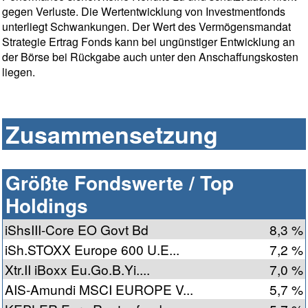
gegen Verluste. Die Wertentwicklung von Investmentfonds
unterliegt Schwankungen. Der Wert des Vermögensmandat
Strategie Ertrag Fonds kann bei ungünstiger Entwicklung an
der Börse bei Rückgabe auch unter den Anschaffungskosten
liegen.
Zusammensetzung
Größte Fondswerte / Top
Holdings
iShsIII-Core EO Govt Bd
8,3 %
iSh.STOXX Europe 600 U.E...
7,2 %
Xtr.II iBoxx Eu.Go.B.Yi....
7,0 %
AIS-Amundi MSCI EUROPE V...
5,7 %