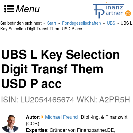
Menu
Sie befinden sich hier:
»
Start
»
Fondsgesellschaften
»
UBS
» UBS L
Key Selection Digit Transf Them USD P acc
UBS L Key Selection
Digit Transf Them
USD P acc
ISIN: LU2054465674 WKN: A2PR5H
Autor
:
Michael Freund
, Dipl.-Ing. & Finanzwirt
(COB)
Expertise
: Gründer von Finanzpartner.DE,