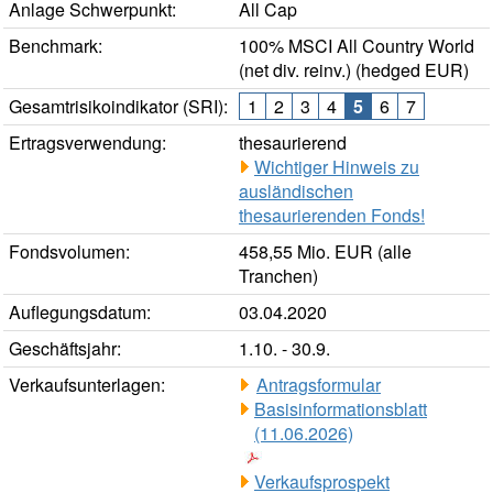
Anlage Schwerpunkt:
All Cap
Benchmark:
100% MSCI All Country World
(net div. reinv.) (hedged EUR)
Gesamtrisikoindikator (SRI):
1
2
3
4
5
6
7
Ertragsverwendung:
thesaurierend
Wichtiger Hinweis zu
ausländischen
thesaurierenden Fonds!
Fondsvolumen:
458,55 Mio. EUR (alle
Tranchen)
Auflegungsdatum:
03.04.2020
Geschäftsjahr:
1.10. - 30.9.
Verkaufsunterlagen:
Antragsformular
Basisinformationsblatt
(11.06.2026)
Verkaufsprospekt