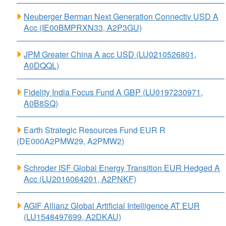
Neuberger Berman Next Generation Connectiv USD A
Acc (IE00BMPRXN33, A2P3GU)
JPM Greater China A acc USD (LU0210526801,
A0DQQL)
Fidelity India Focus Fund A GBP (LU0197230971,
A0B8SQ)
Earth Strategic Resources Fund EUR R
(DE000A2PMW29, A2PMW2)
Schroder ISF Global Energy Transition EUR Hedged A
Acc (LU2016064201, A2PNKF)
AGIF Allianz Global Artificial Intelligence AT EUR
(LU1548497699, A2DKAU)