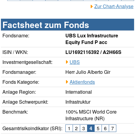
Zur Chart-Analyse
Factsheet zum Fonds
Fondsname:
UBS Lux Infrastructure
Equity Fund P acc
ISIN / WKN:
LU1692116392 / A2H66S
Investmentgesellschaft:
UBS
Fondsmanager:
Herr Julio Alberto Gir
Fonds Kategorie:
Aktienfonds
Anlage Region:
International
Anlage Schwerpunkt:
Infrastruktur
Benchmark:
100% MSCI World Core
Infrastructure (NR)
Gesamtrisikoindikator (SRI):
1
2
3
4
5
6
7