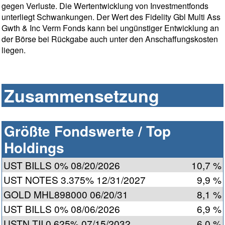
gegen Verluste. Die Wertentwicklung von Investmentfonds
unterliegt Schwankungen. Der Wert des Fidelity Gbl Multi Ass
Gwth & Inc Verm Fonds kann bei ungünstiger Entwicklung an
der Börse bei Rückgabe auch unter den Anschaffungskosten
liegen.
Zusammensetzung
Größte Fondswerte / Top
Holdings
UST BILLS 0% 08/20/2026
10,7 %
UST NOTES 3.375% 12/31/2027
9,9 %
GOLD MHL898000 06/20/31
8,1 %
UST BILLS 0% 08/06/2026
6,9 %
USTN TII 0.625% 07/15/2032
6,0 %