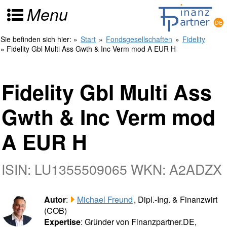
Menu
Sie befinden sich hier:
»
Start
»
Fondsgesellschaften
»
Fidelity
» Fidelity Gbl Multi Ass Gwth & Inc Verm mod A EUR H
Fidelity Gbl Multi Ass
Gwth & Inc Verm mod
A EUR H
ISIN: LU1355509065 WKN: A2ADZX
Autor
:
Michael Freund
, Dipl.-Ing. & Finanzwirt
(COB)
Expertise
: Gründer von Finanzpartner.DE,