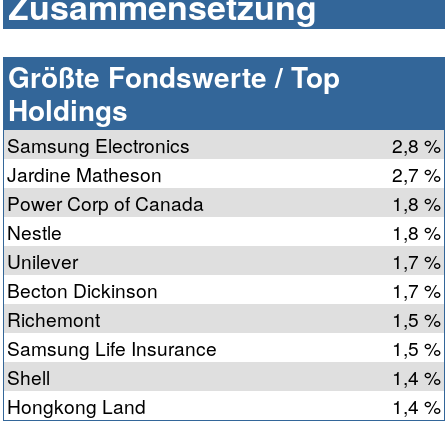
Zusammensetzung
Größte Fondswerte / Top
Holdings
Samsung Electronics
2,8 %
Jardine Matheson
2,7 %
Power Corp of Canada
1,8 %
Nestle
1,8 %
Unilever
1,7 %
Becton Dickinson
1,7 %
Richemont
1,5 %
Samsung Life Insurance
1,5 %
Shell
1,4 %
Hongkong Land
1,4 %