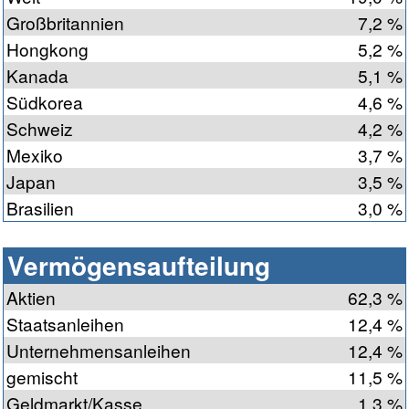
Großbritannien
7,2 %
Hongkong
5,2 %
Kanada
5,1 %
Südkorea
4,6 %
Schweiz
4,2 %
Mexiko
3,7 %
Japan
3,5 %
Brasilien
3,0 %
Vermögensaufteilung
Aktien
62,3 %
Staatsanleihen
12,4 %
Unternehmensanleihen
12,4 %
gemischt
11,5 %
Geldmarkt/Kasse
1,3 %