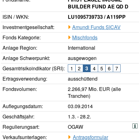
BUILDER FUND AE QD D
ISIN / WKN:
LU1095739733 / A119PP
Investmentgesellschaft:
Amundi Funds SICAV
Fonds Kategorie:
Mischfonds
Anlage Region:
International
Anlage Schwerpunkt:
ausgewogen
Gesamtrisikoindikator (SRI):
1
2
3
4
5
6
7
Ertragsverwendung:
ausschüttend
Fondsvolumen:
2.266,97 Mio. EUR (alle
Tranchen)
Auflegungsdatum:
03.09.2014
Geschäftsjahr:
1.3. - 28.2.
Regulierungsart:
OGAW
Verkaufsunterlagen:
Antragsformular