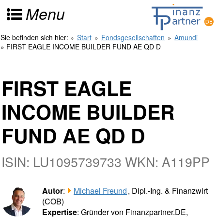
Menu
Sie befinden sich hier:
»
Start
»
Fondsgesellschaften
»
Amundi
» FIRST EAGLE INCOME BUILDER FUND AE QD D
FIRST EAGLE
INCOME BUILDER
FUND AE QD D
ISIN: LU1095739733 WKN: A119PP
Autor
:
Michael Freund
, Dipl.-Ing. & Finanzwirt
(COB)
Expertise
: Gründer von Finanzpartner.DE,