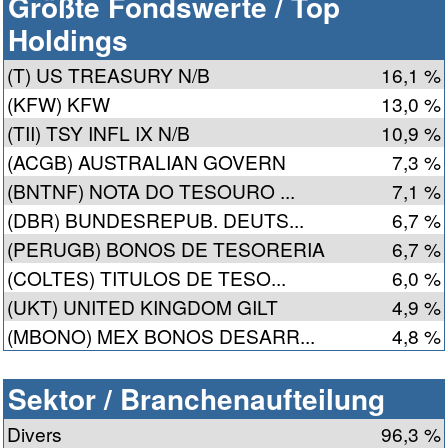
Größte Fondswerte / Top
Holdings
(T) US TREASURY N/B
16,1 %
(KFW) KFW
13,0 %
(TII) TSY INFL IX N/B
10,9 %
(ACGB) AUSTRALIAN GOVERN
7,3 %
(BNTNF) NOTA DO TESOURO ...
7,1 %
(DBR) BUNDESREPUB. DEUTS...
6,7 %
(PERUGB) BONOS DE TESORERIA
6,7 %
(COLTES) TITULOS DE TESO...
6,0 %
(UKT) UNITED KINGDOM GILT
4,9 %
(MBONO) MEX BONOS DESARR...
4,8 %
Sektor / Branchenaufteilung
Divers
96,3 %