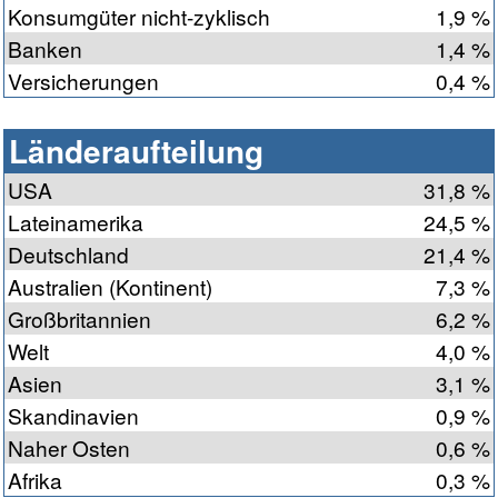
Konsumgüter nicht-zyklisch
1,9 %
Banken
1,4 %
Versicherungen
0,4 %
Länderaufteilung
USA
31,8 %
Lateinamerika
24,5 %
Deutschland
21,4 %
Australien (Kontinent)
7,3 %
Großbritannien
6,2 %
Welt
4,0 %
Asien
3,1 %
Skandinavien
0,9 %
Naher Osten
0,6 %
Afrika
0,3 %