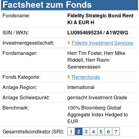
Factsheet zum Fonds
Fondsname:
Fidelity Strategic Bond Rent
Kl A EUR H
ISIN / WKN:
LU0954695234 / A1W2WG
Investmentgesellschaft:
Fidelity Investment Services
Fondsmanager:
Herr Tim Foster, Herr Mike
Riddell, Herr Ravin
Seeneevassen
Fonds Kategorie:
Rentenfonds
Anlage Region:
International
Anlage Schwerpunkt:
gemischt Investment Grade
Benchmark:
100% Bloomberg Global
Aggregate Index Hedged to
EUR
Gesamtrisikoindikator (SRI):
1
2
3
4
5
6
7