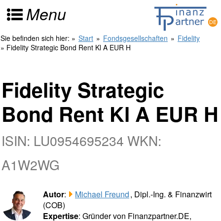
Menu
Sie befinden sich hier:
»
Start
»
Fondsgesellschaften
»
Fidelity
» Fidelity Strategic Bond Rent Kl A EUR H
Fidelity Strategic
Bond Rent Kl A EUR H
ISIN: LU0954695234 WKN:
A1W2WG
Autor
:
Michael Freund
, Dipl.-Ing. & Finanzwirt
(COB)
Expertise
: Gründer von Finanzpartner.DE,