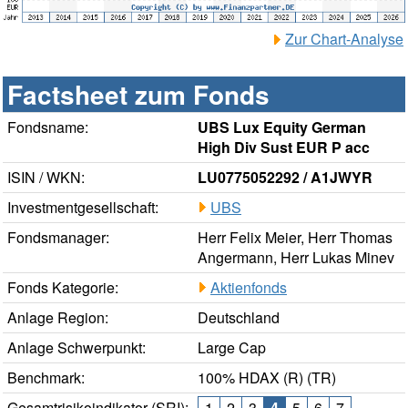
Zur Chart-Analyse
Factsheet zum Fonds
Fondsname:
UBS Lux Equity German
High Div Sust EUR P acc
ISIN / WKN:
LU0775052292 / A1JWYR
Investmentgesellschaft:
UBS
Fondsmanager:
Herr Felix Meier, Herr Thomas
Angermann, Herr Lukas Minev
Fonds Kategorie:
Aktienfonds
Anlage Region:
Deutschland
Anlage Schwerpunkt:
Large Cap
Benchmark:
100% HDAX (R) (TR)
Gesamtrisikoindikator (SRI):
1
2
3
4
5
6
7