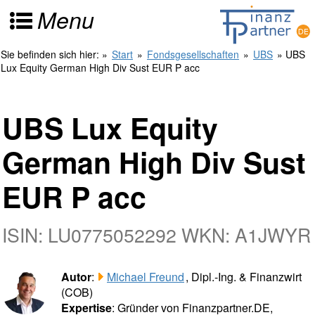
Menu
Sie befinden sich hier:
»
Start
»
Fondsgesellschaften
»
UBS
» UBS
Lux Equity German High Div Sust EUR P acc
UBS Lux Equity
German High Div Sust
EUR P acc
ISIN: LU0775052292 WKN: A1JWYR
Autor
:
Michael Freund
, Dipl.-Ing. & Finanzwirt
(COB)
Expertise
: Gründer von Finanzpartner.DE,