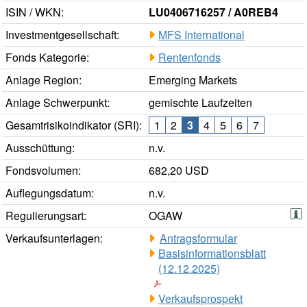
ISIN / WKN:
LU0406716257 / A0REB4
Investmentgesellschaft:
MFS International
Fonds Kategorie:
Rentenfonds
Anlage Region:
Emerging Markets
Anlage Schwerpunkt:
gemischte Laufzeiten
Gesamtrisikoindikator (SRI):
1
2
3
4
5
6
7
Ausschüttung:
n.v.
Fondsvolumen:
682,20 USD
Auflegungsdatum:
n.v.
Regulierungsart:
OGAW
Verkaufsunterlagen:
Antragsformular
Basisinformationsblatt
(12.12.2025)
Verkaufsprospekt