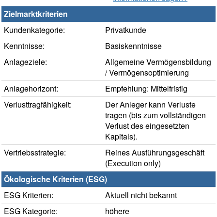
Zielmarktkriterien
Kundenkategorie:
Privatkunde
Kenntnisse:
Basiskenntnisse
Anlageziele:
Allgemeine Vermögensbildung
/ Vermögensoptimierung
Anlagehorizont:
Empfehlung: Mittelfristig
Verlusttragfähigkeit:
Der Anleger kann Verluste
tragen (bis zum vollständigen
Verlust des eingesetzten
Kapitals).
Vertriebsstrategie:
Reines Ausführungsgeschäft
(Execution only)
Ökologische Kriterien (ESG)
ESG Kriterien:
Aktuell nicht bekannt
ESG Kategorie:
höhere