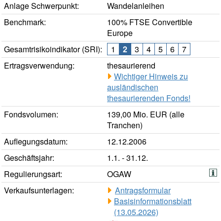
Anlage Schwerpunkt:
Wandelanleihen
Benchmark:
100% FTSE Convertible
Europe
Gesamtrisikoindikator (SRI):
1
2
3
4
5
6
7
Ertragsverwendung:
thesaurierend
Wichtiger Hinweis zu
ausländischen
thesaurierenden Fonds!
Fondsvolumen:
139,00 Mio. EUR (alle
Tranchen)
Auflegungsdatum:
12.12.2006
Geschäftsjahr:
1.1. - 31.12.
Regulierungsart:
OGAW
Verkaufsunterlagen:
Antragsformular
Basisinformationsblatt
(13.05.2026)