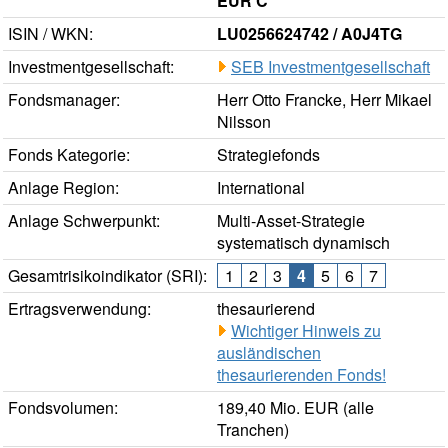
EUR C
ISIN / WKN:
LU0256624742 / A0J4TG
Investmentgesellschaft:
SEB Investmentgesellschaft
Fondsmanager:
Herr Otto Francke, Herr Mikael
Nilsson
Fonds Kategorie:
Strategiefonds
Anlage Region:
International
Anlage Schwerpunkt:
Multi-Asset-Strategie
systematisch dynamisch
Gesamtrisikoindikator (SRI):
1
2
3
4
5
6
7
Ertragsverwendung:
thesaurierend
Wichtiger Hinweis zu
ausländischen
thesaurierenden Fonds!
Fondsvolumen:
189,40 Mio. EUR (alle
Tranchen)