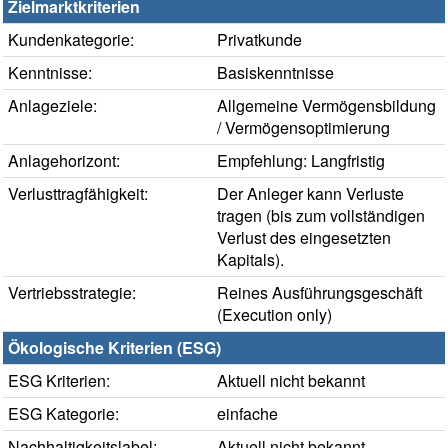
Zielmarktkriterien
Kundenkategorie:
Privatkunde
Kenntnisse:
Basiskenntnisse
Anlageziele:
Allgemeine Vermögensbildung
/ Vermögensoptimierung
Anlagehorizont:
Empfehlung: Langfristig
Verlusttragfähigkeit:
Der Anleger kann Verluste
tragen (bis zum vollständigen
Verlust des eingesetzten
Kapitals).
Vertriebsstrategie:
Reines Ausführungsgeschäft
(Execution only)
Ökologische Kriterien (ESG)
ESG Kriterien:
Aktuell nicht bekannt
ESG Kategorie:
einfache
Nachhaltigkeitslabel:
Aktuell nicht bekannt