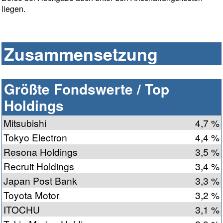
liegen.
Zusammensetzung
Größte Fondswerte / Top
Holdings
Mitsubishi
4,7 %
Tokyo Electron
4,4 %
Resona Holdings
3,5 %
Recruit Holdings
3,4 %
Japan Post Bank
3,3 %
Toyota Motor
3,2 %
ITOCHU
3,1 %