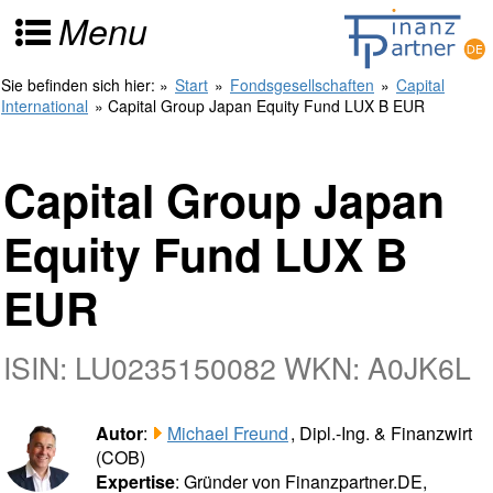
Menu
Sie befinden sich hier:
»
Start
»
Fondsgesellschaften
»
Capital
International
» Capital Group Japan Equity Fund LUX B EUR
Capital Group Japan
Equity Fund LUX B
EUR
ISIN: LU0235150082 WKN: A0JK6L
Autor
:
Michael Freund
, Dipl.-Ing. & Finanzwirt
(COB)
Expertise
: Gründer von Finanzpartner.DE,