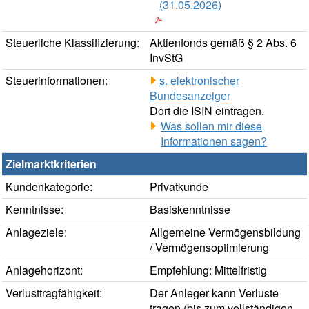
(31.05.2026)
Steuerliche Klassifizierung:
Aktienfonds gemäß § 2 Abs. 6
InvStG
Steuerinformationen:
s. elektronischer
Bundesanzeiger
Dort die ISIN eintragen.
Was sollen mir diese
Informationen sagen?
Zielmarktkriterien
Kundenkategorie:
Privatkunde
Kenntnisse:
Basiskenntnisse
Anlageziele:
Allgemeine Vermögensbildung
/ Vermögensoptimierung
Anlagehorizont:
Empfehlung: Mittelfristig
Verlusttragfähigkeit:
Der Anleger kann Verluste
tragen (bis zum vollständigen