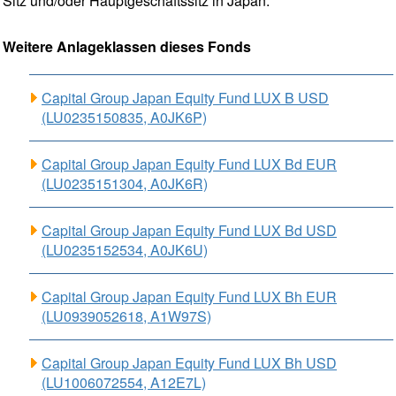
Sitz und/oder Hauptgeschäftssitz in Japan.
Weitere Anlageklassen dieses Fonds
Capital Group Japan Equity Fund LUX B USD
(LU0235150835, A0JK6P)
Capital Group Japan Equity Fund LUX Bd EUR
(LU0235151304, A0JK6R)
Capital Group Japan Equity Fund LUX Bd USD
(LU0235152534, A0JK6U)
Capital Group Japan Equity Fund LUX Bh EUR
(LU0939052618, A1W97S)
Capital Group Japan Equity Fund LUX Bh USD
(LU1006072554, A12E7L)