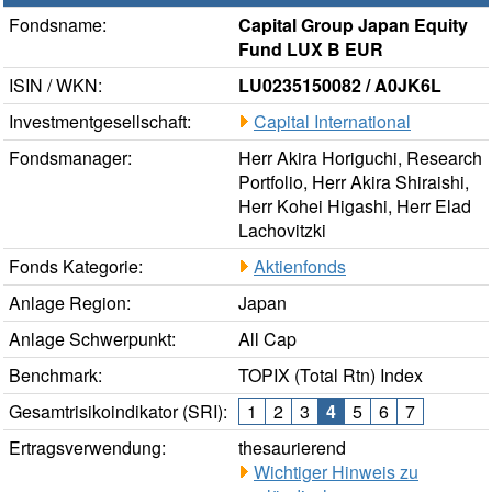
Fondsname:
Capital Group Japan Equity
Fund LUX B EUR
ISIN / WKN:
LU0235150082 / A0JK6L
Investmentgesellschaft:
Capital International
Fondsmanager:
Herr Akira Horiguchi, Research
Portfolio, Herr Akira Shiraishi,
Herr Kohei Higashi, Herr Elad
Lachovitzki
Fonds Kategorie:
Aktienfonds
Anlage Region:
Japan
Anlage Schwerpunkt:
All Cap
Benchmark:
TOPIX (Total Rtn) Index
Gesamtrisikoindikator (SRI):
1
2
3
4
5
6
7
Ertragsverwendung:
thesaurierend
Wichtiger Hinweis zu