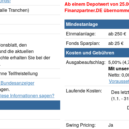
onds!
Ab einem Depotwert von 25.0
alle Tranchen)
Finanzpartner.DE übernomm
Mindestanlage
Einmalanlage:
ab 250 €
Fonds Sparplan:
ab 25 €
onsblatt, den
nd die aktuellen
Kosten und Gebühren
hte erhalten Sie bei der
Ausgabeaufschlag:
5,00% (4,
.
Mit unse
ne Teilfreistellung
Netto: 0,
Vorausset
er Bundesanzeiger
agen.
Laufende Kosten:
Des letz
diese Informationen sagen?
(1.1. - 31
Swing Pricing:
Ja