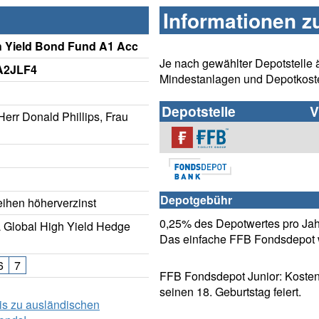
Informationen z
h Yield Bond Fund A1 Acc
Je nach gewählter Depotstelle 
A2JLF4
Mindestanlagen und Depotkost
Depotstelle
V
Herr Donald Phillips, Frau
Depotgebühr
ihen höherverzinst
0,25% des Depotwertes pro Jahr
Global High Yield Hedge
Das einfache FFB Fondsdepot w
6
7
FFB Fondsdepot Junior: Kosten
seinen 18. Geburtstag feiert.
is zu ausländischen