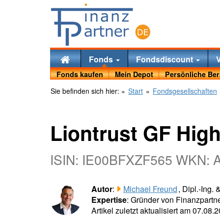
Fonds
Fondsdiscount
Fonds kaufen
Mein Depot
Persönliche Be
Sie befinden sich hier:
»
Start
»
Fondsgesellschaften
Liontrust GF Hig
ISIN: IE00BFXZF565 WKN: 
Autor
:
Michael Freund
, Dipl.-Ing.
Expertise
: Gründer von Finanzpartne
Artikel zuletzt aktualisiert am 07.08.