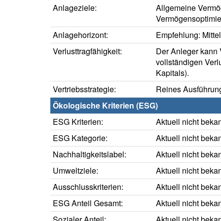
Anlageziele:
Allgemeine Vermö
Vermögensoptimie
Anlagehorizont:
Empfehlung: Mittelf
Verlusttragfähigkeit:
Der Anleger kann V
vollständigen Verl
Kapitals).
Vertriebsstrategie:
Reines Ausführung
Ökologische Kriterien (ESG)
ESG Kriterien:
Aktuell nicht beka
ESG Kategorie:
Aktuell nicht beka
Nachhaltigkeitslabel:
Aktuell nicht beka
Umweltziele:
Aktuell nicht beka
Ausschlusskriterien:
Aktuell nicht beka
ESG Anteil Gesamt:
Aktuell nicht beka
Sozialer Anteil:
Aktuell nicht beka