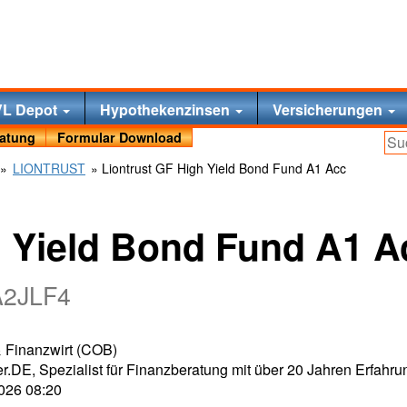
VL Depot
Hypothekenzinsen
Versicherungen
ratung
Formular Download
»
LIONTRUST
» Liontrust GF High Yield Bond Fund A1 Acc
h Yield Bond Fund A1 A
A2JLF4
 & Finanzwirt (COB)
r.DE, Spezialist für Finanzberatung mit über 20 Jahren Erfahru
2026 08:20