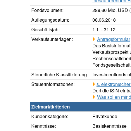
thesaurierenden F
Fondsvolumen:
289,60 Mio. USD (
Auflegungsdatum:
08.06.2018
Geschäftsjahr:
1.1. - 31.12.
Verkaufsunterlagen:
Antragsformular
Das Basisinformati
Verkaufsprospekt u
Rechenschaftsberic
Fondsgesellschaft
Steuerliche Klassifizierung:
Investmentfonds oh
Steuerinformationen:
s. elektronisch
Dort die ISIN eintr
Was sollen mir 
Zielmarktkriterien
Kundenkategorie:
Privatkunde
Kenntnisse:
Basiskenntnisse