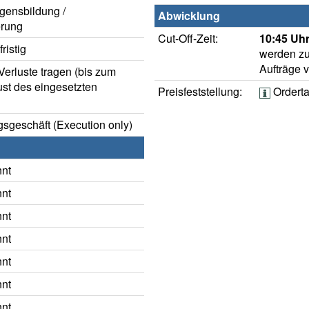
gensbildung /
Abwicklung
rung
Cut-Off-Zeit:
10:45 Uhr
ristig
werden zu
Aufträge 
erluste tragen (bis zum
ust des eingesetzten
Preisfeststellung:
Ordert
sgeschäft (Execution only)
nnt
nnt
nnt
nnt
nnt
nnt
nnt