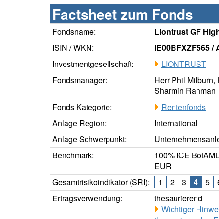
Factsheet zum Fonds
Fondsname:
Liontrust GF Hig
ISIN / WKN:
IE00BFXZF565 / 
Investmentgesellschaft:
LIONTRUST
Fondsmanager:
Herr Phil Milburn, 
Sharmin Rahman
Fonds Kategorie:
Rentenfonds
Anlage Region:
International
Anlage Schwerpunkt:
Unternehmensanle
Benchmark:
100% ICE BofAML 
EUR
Gesamtrisikoindikator (SRI):
1
2
3
4
5
Ertragsverwendung:
thesaurierend
Wichtiger Hinwe