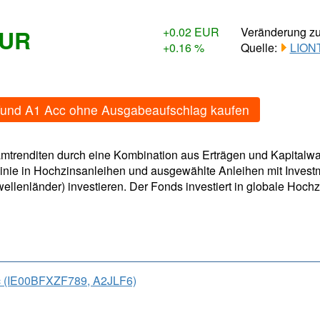
EUR
+0.02 EUR
Veränderung z
+0.16 %
Quelle:
LION
 Fund A1 Acc ohne Ausgabeaufschlag kaufen
samtrenditen durch eine Kombination aus Erträgen und Kapitalwa
Linie in Hochzinsanleihen und ausgewählte Anleihen mit Inves
wellenländer) investieren. Der Fonds investiert in globale Hoch
cc (IE00BFXZF789, A2JLF6)