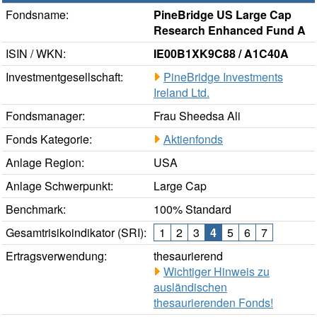
Fondsname:
PineBridge US Large Cap
Research Enhanced Fund A
ISIN / WKN:
IE00B1XK9C88 / A1C40A
Investmentgesellschaft:
PineBridge Investments
Ireland Ltd.
Fondsmanager:
Frau Sheedsa Ali
Fonds Kategorie:
Aktienfonds
Anlage Region:
USA
Anlage Schwerpunkt:
Large Cap
Benchmark:
100% Standard
Gesamtrisikoindikator (SRI):
1
2
3
4
5
6
7
Ertragsverwendung:
thesaurierend
Wichtiger Hinweis zu
ausländischen
thesaurierenden Fonds!