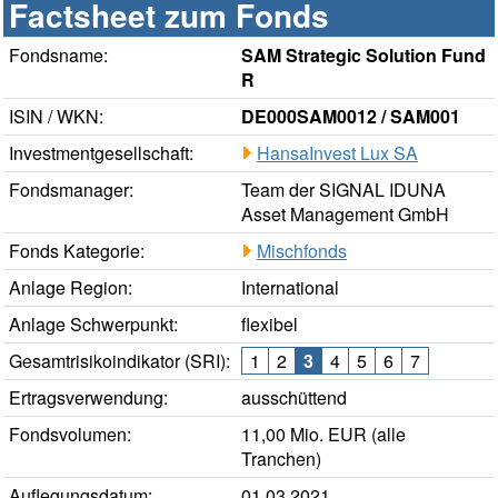
Factsheet zum Fonds
Fondsname:
SAM Strategic Solution Fund
R
ISIN / WKN:
DE000SAM0012 / SAM001
Investmentgesellschaft:
HansaInvest Lux SA
Fondsmanager:
Team der SIGNAL IDUNA
Asset Management GmbH
Fonds Kategorie:
Mischfonds
Anlage Region:
International
Anlage Schwerpunkt:
flexibel
Gesamtrisikoindikator (SRI):
1
2
3
4
5
6
7
Ertragsverwendung:
ausschüttend
Fondsvolumen:
11,00 Mio. EUR (alle
Tranchen)
Auflegungsdatum:
01.03.2021