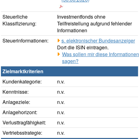
Steuerliche
Investmentfonds ohne
Klassifizierung:
Teilfreistellung aufgrund fehlender
Informationen
Steuerinformationen:
s. elektronischer Bundesanzeiger
Dort die ISIN eintragen.
Was sollen mir diese Informationen
sagen?
Zielmarktkriterien
Kundenkategorie:
n.v.
Kenntnisse:
n.v.
Anlageziele:
n.v.
Anlagehorizont:
n.v.
Verlusttragfähigkeit:
n.v.
Vertriebsstrategie:
n.v.