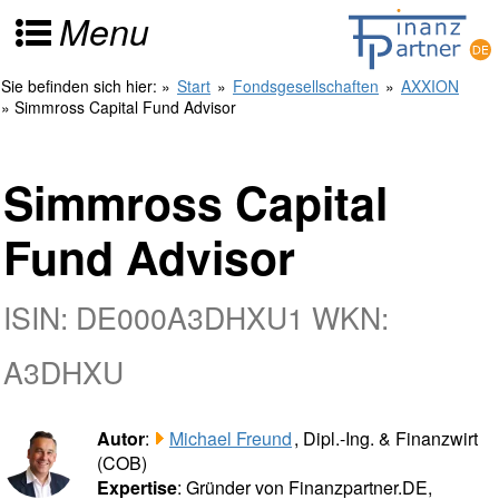
Menu
Sie befinden sich hier:
»
Start
»
Fondsgesellschaften
»
AXXION
» Simmross Capital Fund Advisor
Simmross Capital
Fund Advisor
ISIN: DE000A3DHXU1 WKN:
A3DHXU
Autor
:
Michael Freund
, Dipl.-Ing. & Finanzwirt
(COB)
Expertise
: Gründer von Finanzpartner.DE,