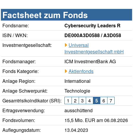
Factsheet zum Fonds
Fondsname:
Cybersecurity Leaders R
ISIN / WKN:
DE000A3D0588 / A3D058
Investmentgesellschaft:
Universal
Investmentgesellschaft mbH
Fondsmanager:
ICM InvestmentBank AG
Fonds Kategorie:
Aktienfonds
Anlage Region:
International
Anlage Schwerpunkt:
Technologie
Gesamtrisikoindikator (SRI):
1
2
3
4
5
6
7
Ertragsverwendung:
ausschüttend
Fondsvolumen:
15,5 Mio. EUR am 06.08.2026
Auflegungsdatum:
13.04.2023