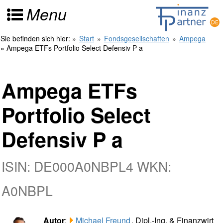
Menu
Sie befinden sich hier:
»
Start
»
Fondsgesellschaften
»
Ampega
» Ampega ETFs Portfolio Select Defensiv P a
Ampega ETFs
Portfolio Select
Defensiv P a
ISIN: DE000A0NBPL4 WKN:
A0NBPL
Autor
:
Michael Freund
, Dipl.-Ing. & Finanzwirt