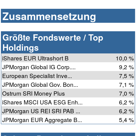
Zusammensetzung
Größte Fondswerte / Top
Holdings
iShares EUR Ultrashort B
10,0 %
JPMorgan Global IG Corp....
9,2 %
European Specialist Inve...
7,5 %
JPMorgan Global Gov. Bon...
7,1 %
Ostrum SRI Money Plus
7,0 %
iShares MSCI USA ESG Enh...
6,2 %
JPMorgan US REI SRI PAB ...
6,2 %
JPMorgan EUR Aggregate B...
5,4 %