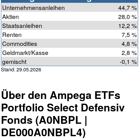
Unternehmensanleihen
44,7 %
Aktien
28,0 %
Staatsanleihen
12,2 %
Renten
7,5 %
Commodities
4,8 %
Geldmarkt/Kasse
2,8 %
gemischt
-0,1 %
Stand: 29.05.2026
Über den Ampega ETFs
Portfolio Select Defensiv
Fonds (A0NBPL |
DE000A0NBPL4)