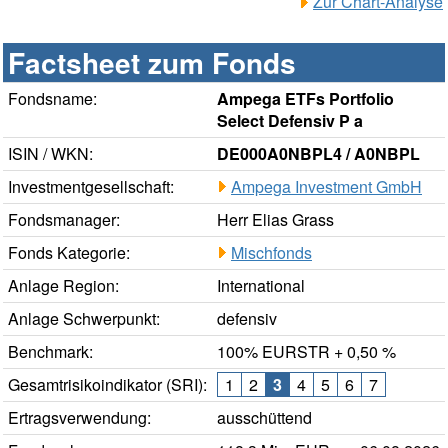
Zur Chart-Analyse
Factsheet zum Fonds
Fondsname:
Ampega ETFs Portfolio
Select Defensiv P a
ISIN / WKN:
DE000A0NBPL4 / A0NBPL
Investmentgesellschaft:
Ampega Investment GmbH
Fondsmanager:
Herr Elias Grass
Fonds Kategorie:
Mischfonds
Anlage Region:
International
Anlage Schwerpunkt:
defensiv
Benchmark:
100% EURSTR + 0,50 %
Gesamtrisikoindikator (SRI):
1
2
3
4
5
6
7
Ertragsverwendung:
ausschüttend