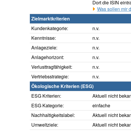
Dort die ISIN eintr
Was sollen mir 
Zielmarktkriterien
Kundenkategorie:
n.v.
Kenntnisse:
n.v.
Anlageziele:
n.v.
Anlagehorizont:
n.v.
Verlusttragfähigkeit:
n.v.
Vertriebsstrategie:
n.v.
Ökologische Kriterien (ESG)
ESG Kriterien:
Aktuell nicht beka
ESG Kategorie:
einfache
Nachhaltigkeitslabel:
Aktuell nicht beka
Umweltziele:
Aktuell nicht beka