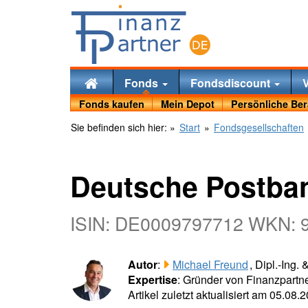
Fonds
Fondsdiscount
Fonds kaufen
Mein Depot
Persönliche Be
Sie befinden sich hier:
»
Start
»
Fondsgesellschaften
Deutsche Postba
ISIN: DE0009797712 WKN: 
Autor
:
Michael Freund
, Dipl.-Ing.
Expertise
: Gründer von Finanzpartne
Artikel zuletzt aktualisiert am 05.08.