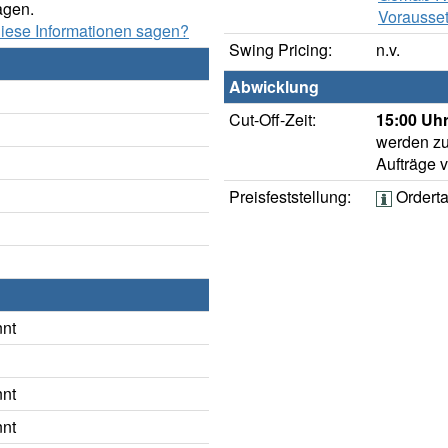
agen.
Vorausset
diese Informationen sagen?
Swing Pricing:
n.v.
Abwicklung
Cut-Off-Zeit:
15:00 Uhr
werden zu
Aufträge 
Preisfeststellung:
Ordert
nnt
nnt
nnt