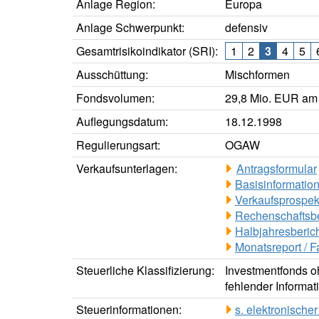
Anlage Region:
Europa
Anlage Schwerpunkt:
defensiv
Gesamtrisikoindikator (SRI):
1
2
3
4
5
Ausschüttung:
Mischformen
Fondsvolumen:
29,8 Mio. EUR am
Auflegungsdatum:
18.12.1998
Regulierungsart:
OGAW
Verkaufsunterlagen:
Antragsformular
Basisinformation
Verkaufsprospek
Rechenschaftsbe
Halbjahresberich
Monatsreport / F
Steuerliche Klassifizierung:
Investmentfonds oh
fehlender Informat
Steuerinformationen:
s. elektronisch