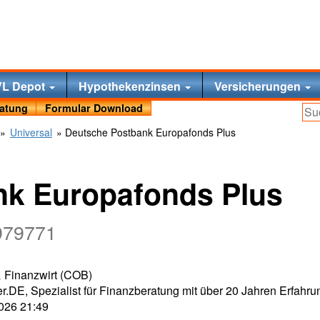
VL Depot
Hypothekenzinsen
Versicherungen
ratung
Formular Download
»
Universal
» Deutsche Postbank Europafonds Plus
nk Europafonds Plus
979771
 & Finanzwirt (COB)
r.DE, Spezialist für Finanzberatung mit über 20 Jahren Erfahru
2026 21:49