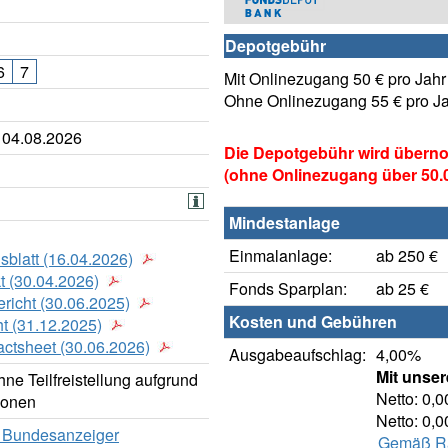
Depotgebühr
6
7
Mit Onlinezugang 50 € pro Jahr
Ohne Onlinezugang 55 € pro J
 04.08.2026
Die Depotgebühr wird übern
(ohne Onlinezugang über 50.00
Mindestanlage
Einmalanlage:
ab 250 €
sblatt (16.04.2026)
t (30.04.2026)
Fonds Sparplan:
ab 25 €
richt (30.06.2025)
Kosten und Gebühren
t (31.12.2025)
actsheet (30.06.2026)
Ausgabeaufschlag:
4,00%
Mit unse
ne Teilfreistellung aufgrund
Netto: 0,
ionen
Netto: 0,
er Bundesanzeiger
Gemäß Rab